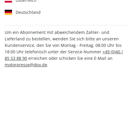
Österreich
Deutschland
Um ein Abonnement mit abweichendem Zahler- und
Lieferland zu bestellen, wenden Sie sich bitte an unseren
CARAVANING ePaper 03/2024
Kundenservice, den Sie von Montag - Freitag, 08:00 Uhr bis
18:00 Uhr telefonisch unter der Service-Nummer
+49 (0)40 /
Direkt verfügbar
85 53 88 90
erreichen oder schicken Sie eine E-Mail an
motorpresse@dpv.de
.
CHF 3.00
inkl. MwSt.
Zur Kasse