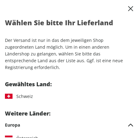
0
Warenkorb
Shop durchsuchen
MENÜ
Wählen Sie bitte Ihr Lieferland
Startseite
Einzelhefte
Camping & Caravaning
CARAVANING ePaper 03/2024
Der Versand ist nur in das dem jeweiligen Shop
zugeordneten Land möglich. Um in einen anderen
LESEPROBE
Ländershop zu gelangen, wählen Sie bitte das
entsprechende Land aus der Liste aus. Ggf. ist eine neue
Registrierung erforderlich.
Gewähltes Land:
Schweiz
Weitere Länder:
Europa