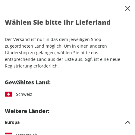
0
Warenkorb
Shop durchsuchen
MENÜ
Wählen Sie bitte Ihr Lieferland
Startseite
Einzelhefte
Camping & Caravaning
CARAVANING 03/2026
Der Versand ist nur in das dem jeweiligen Shop
zugeordneten Land möglich. Um in einen anderen
LESEPROBE
Ländershop zu gelangen, wählen Sie bitte das
entsprechende Land aus der Liste aus. Ggf. ist eine neue
Registrierung erforderlich.
Gewähltes Land:
Schweiz
Weitere Länder:
Europa