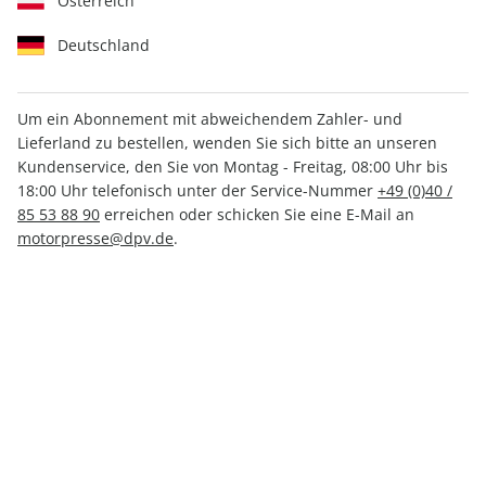
Österreich
Deutschland
Um ein Abonnement mit abweichendem Zahler- und
Lieferland zu bestellen, wenden Sie sich bitte an unseren
CARAVANING 03/2026
Kundenservice, den Sie von Montag - Freitag, 08:00 Uhr bis
18:00 Uhr telefonisch unter der Service-Nummer
+49 (0)40 /
85 53 88 90
erreichen oder schicken Sie eine E-Mail an
Verfügbar - Nur solange der Vorrat reicht
motorpresse@dpv.de
.
Anzahl
CHF 7.70
inkl. MwSt., zzgl.
Versand
In den Warenkorb