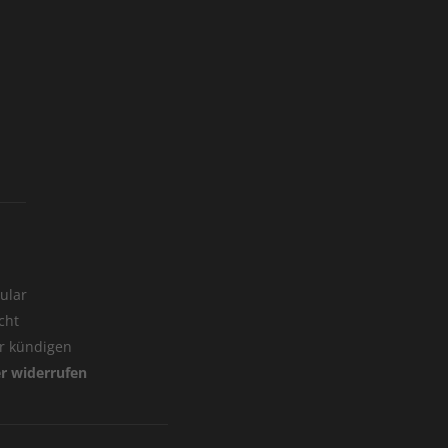
ular
cht
er kündigen
er widerrufen