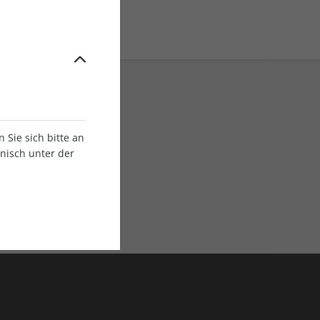
Sie sich bitte an
onisch unter der
E-Paper Ausgaben
Als App oder E-Paper
verfügbar