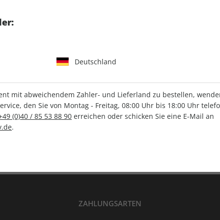
tgart GmbH & Co. KG
er:
Deutschland
IHRE ABO-VORTEILE
t mit abweichendem Zahler- und Lieferland zu bestellen, wenden 
vice, den Sie von Montag - Freitag, 08:00 Uhr bis 18:00 Uhr telef
+49 (0)40 / 85 53 88 90
erreichen oder schicken Sie eine E-Mail an
Versandkostenfrei
Wunschprämie
.de
.
en
Lieferung frei Haus
Geschenk inklusive
ZAHLUNGSARTEN