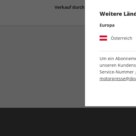
Verkauf durch
Motor Presse Stut
Weitere Länd
Europa
Österreich
Um ein Abonnemen
unseren Kundenser
Service-Nummer
Liefergarantie
motorpresse@dpv
Keine Ausgabe verpass