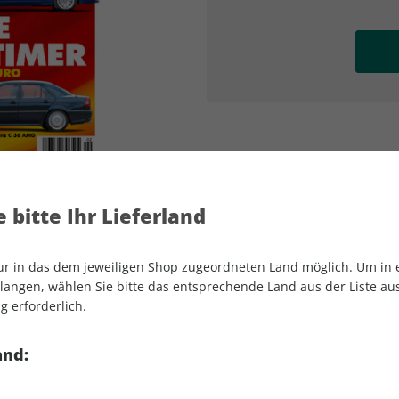
AD
AD
 bitte Ihr Lieferland
nur in das dem jeweiligen Shop zugeordneten Land möglich. Um in
angen, wählen Sie bitte das entsprechende Land aus der Liste aus.
g erforderlich.
YOUNGTIMER 02/2026
and: