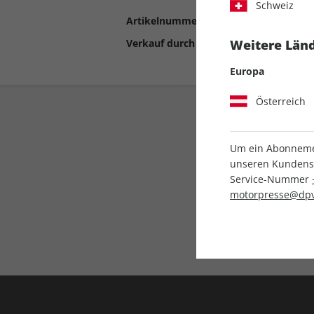
Schweiz
Artikelnummer
2191034
Verkauf durch
Motor Presse Stut
Weitere Länd
Europa
Österreich
Um ein Abonnemen
unseren Kundenser
Service-Nummer
motorpresse@dpv
Liefergarantie
Keine Ausgabe verpass