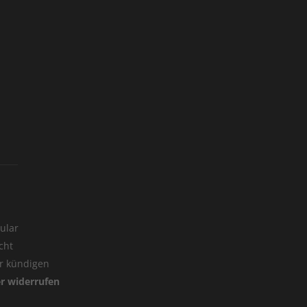
ular
cht
er kündigen
er widerrufen