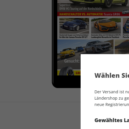
auto motor und sport
auto motor und sport
EDITION
autokauf
auto motor und sport
autokauf
Wählen Sie
Der Versand ist 
Ländershop zu gel
neue Registrierun
Gewähltes L