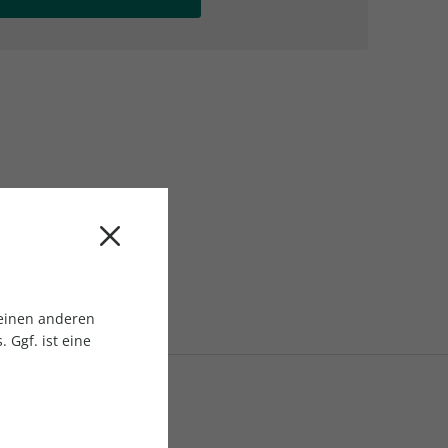
AC Reisemagazin
AC Reisemagazin
 einen anderen
 Ggf. ist eine