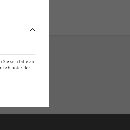
Sie sich bitte an
onisch unter der
E-Paper Ausgaben
Als App oder E-Paper
verfügbar