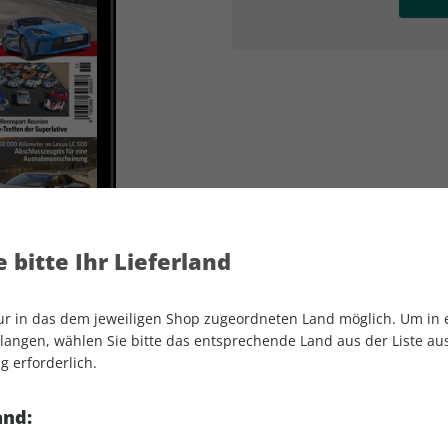
AD
AD
 bitte Ihr Lieferland
nur in das dem jeweiligen Shop zugeordneten Land möglich. Um in
angen, wählen Sie bitte das entsprechende Land aus der Liste aus.
g erforderlich.
sport auto ePaper 11/2023
and: