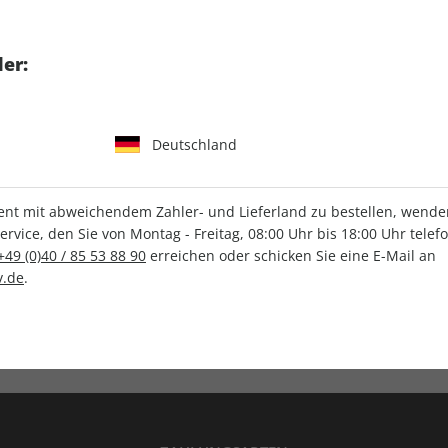
tgart GmbH & Co. KG
er:
Deutschland
IHRE ABO-VORTEILE
t mit abweichendem Zahler- und Lieferland zu bestellen, wenden 
vice, den Sie von Montag - Freitag, 08:00 Uhr bis 18:00 Uhr telef
+49 (0)40 / 85 53 88 90
erreichen oder schicken Sie eine E-Mail an
.de
.
Versandkostenfrei
Wunschprämie
en
Lieferung frei Haus
Geschenk inklusive