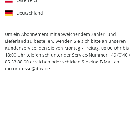
Österreich
Deutschland
Um ein Abonnement mit abweichendem Zahler- und
Lieferland zu bestellen, wenden Sie sich bitte an unseren
sport auto ePaper 09/2023
Kundenservice, den Sie von Montag - Freitag, 08:00 Uhr bis
18:00 Uhr telefonisch unter der Service-Nummer
+49 (0)40 /
Direkt verfügbar
85 53 88 90
erreichen oder schicken Sie eine E-Mail an
motorpresse@dpv.de
.
CHF 4.50
inkl. MwSt.
Zur Kasse