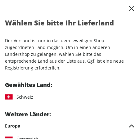
0
Warenkorb
Shop durchsuchen
MENÜ
Wählen Sie bitte Ihr Lieferland
Startseite
Einzelhefte
Automobile
sport auto
sport auto ePaper 09/2023
Der Versand ist nur in das dem jeweiligen Shop
zugeordneten Land möglich. Um in einen anderen
LESEPROBE
Ländershop zu gelangen, wählen Sie bitte das
entsprechende Land aus der Liste aus. Ggf. ist eine neue
Registrierung erforderlich.
Gewähltes Land:
Schweiz
Weitere Länder:
Europa