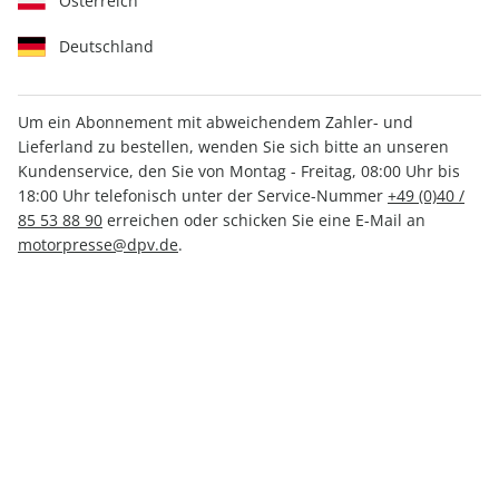
Österreich
Deutschland
Um ein Abonnement mit abweichendem Zahler- und
Lieferland zu bestellen, wenden Sie sich bitte an unseren
sport auto ePaper 07/2024
Kundenservice, den Sie von Montag - Freitag, 08:00 Uhr bis
18:00 Uhr telefonisch unter der Service-Nummer
+49 (0)40 /
Direkt verfügbar
85 53 88 90
erreichen oder schicken Sie eine E-Mail an
motorpresse@dpv.de
.
CHF 4.50
inkl. MwSt.
Zur Kasse