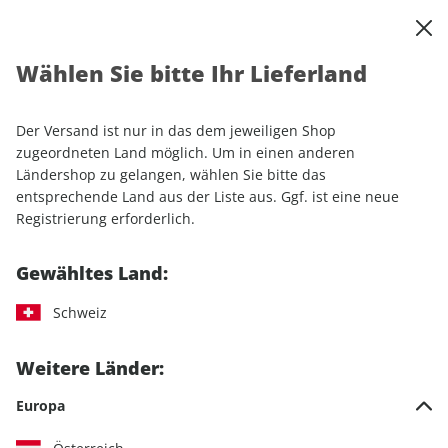
0
Warenkorb
Shop durchsuchen
MENÜ
Wählen Sie bitte Ihr Lieferland
Startseite
Einzelhefte
Automobile
sport auto
sport auto ePaper 07/2024
Der Versand ist nur in das dem jeweiligen Shop
zugeordneten Land möglich. Um in einen anderen
LESEPROBE
Ländershop zu gelangen, wählen Sie bitte das
entsprechende Land aus der Liste aus. Ggf. ist eine neue
Registrierung erforderlich.
Gewähltes Land:
Schweiz
Weitere Länder:
Europa