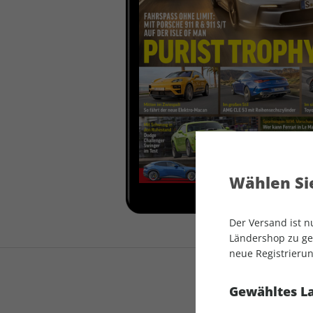
auto motor und sport
auto motor und sport
EDITION
autokauf
auto motor und sport
autokauf
Wählen Sie
Der Versand ist 
Ländershop zu gel
neue Registrierun
Gewähltes L