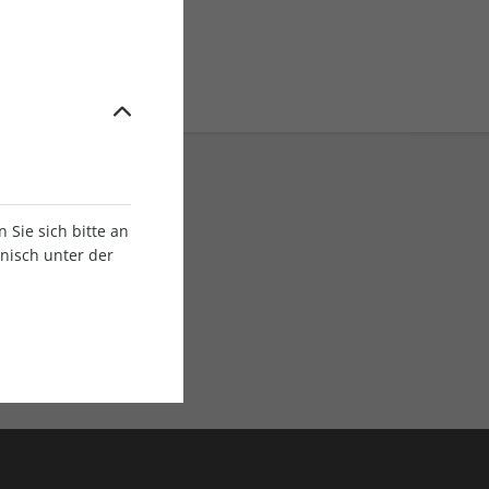
Sie sich bitte an
onisch unter der
E-Paper Ausgaben
Als App oder E-Paper
verfügbar