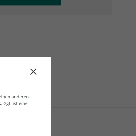
AC Reisemagazin
AC Reisemagazin
 einen anderen
 Ggf. ist eine