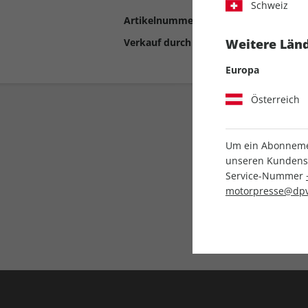
Schweiz
Artikelnummer
2191041
Verkauf durch
Motor Presse Stut
Weitere Länd
Europa
Österreich
Um ein Abonnemen
unseren Kundenser
Service-Nummer
motorpresse@dpv
Liefergarantie
Keine Ausgabe verpass