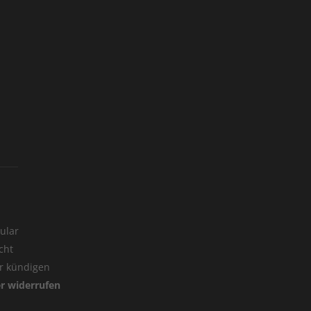
ular
cht
er kündigen
er widerrufen