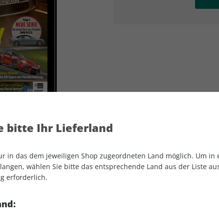
AD
AD
 bitte Ihr Lieferland
nur in das dem jeweiligen Shop zugeordneten Land möglich. Um in
angen, wählen Sie bitte das entsprechende Land aus der Liste aus.
g erforderlich.
sport auto ePaper 06/2024
and: