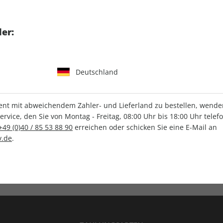
tgart GmbH & Co. KG
er:
Deutschland
IHRE ABO-VORTEILE
t mit abweichendem Zahler- und Lieferland zu bestellen, wenden 
vice, den Sie von Montag - Freitag, 08:00 Uhr bis 18:00 Uhr telef
+49 (0)40 / 85 53 88 90
erreichen oder schicken Sie eine E-Mail an
.de
.
Versandkostenfrei
Wunschprämie
en
Lieferung frei Haus
Geschenk inklusive