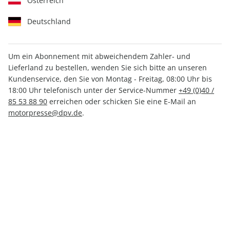
Österreich
Deutschland
Um ein Abonnement mit abweichendem Zahler- und
Lieferland zu bestellen, wenden Sie sich bitte an unseren
sport auto ePaper 04/2024
Kundenservice, den Sie von Montag - Freitag, 08:00 Uhr bis
18:00 Uhr telefonisch unter der Service-Nummer
+49 (0)40 /
Direkt verfügbar
85 53 88 90
erreichen oder schicken Sie eine E-Mail an
motorpresse@dpv.de
.
CHF 4.50
inkl. MwSt.
Zur Kasse