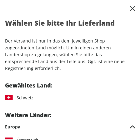
0
Warenkorb
Shop durchsuchen
MENÜ
Wählen Sie bitte Ihr Lieferland
Startseite
Einzelhefte
Automobile
sport auto
sport auto ePaper 04/2024
Der Versand ist nur in das dem jeweiligen Shop
zugeordneten Land möglich. Um in einen anderen
LESEPROBE
Ländershop zu gelangen, wählen Sie bitte das
entsprechende Land aus der Liste aus. Ggf. ist eine neue
Registrierung erforderlich.
Gewähltes Land:
Schweiz
Weitere Länder:
Europa