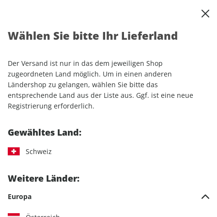
0
Warenkorb
Shop durchsuchen
MENÜ
Wählen Sie bitte Ihr Lieferland
Startseite
Einzelhefte
Automobile
sport auto
sport auto ePaper 03/2026
Der Versand ist nur in das dem jeweiligen Shop
zugeordneten Land möglich. Um in einen anderen
LESEPROBE
Ländershop zu gelangen, wählen Sie bitte das
entsprechende Land aus der Liste aus. Ggf. ist eine neue
Registrierung erforderlich.
Gewähltes Land:
Schweiz
Weitere Länder:
Europa