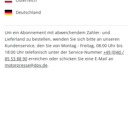
Österreich
Deutschland
Um ein Abonnement mit abweichendem Zahler- und
Lieferland zu bestellen, wenden Sie sich bitte an unseren
sport auto ePaper 03/2026
Kundenservice, den Sie von Montag - Freitag, 08:00 Uhr bis
18:00 Uhr telefonisch unter der Service-Nummer
+49 (0)40 /
Direkt verfügbar
85 53 88 90
erreichen oder schicken Sie eine E-Mail an
motorpresse@dpv.de
.
CHF 4.50
inkl. MwSt.
Zur Kasse