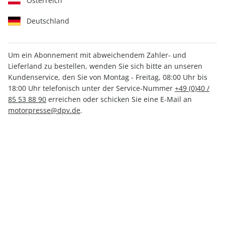
Österreich
Deutschland
Um ein Abonnement mit abweichendem Zahler- und
Lieferland zu bestellen, wenden Sie sich bitte an unseren
sport auto ePaper 02/2024
Kundenservice, den Sie von Montag - Freitag, 08:00 Uhr bis
18:00 Uhr telefonisch unter der Service-Nummer
+49 (0)40 /
Direkt verfügbar
85 53 88 90
erreichen oder schicken Sie eine E-Mail an
motorpresse@dpv.de
.
CHF 4.50
inkl. MwSt.
Zur Kasse