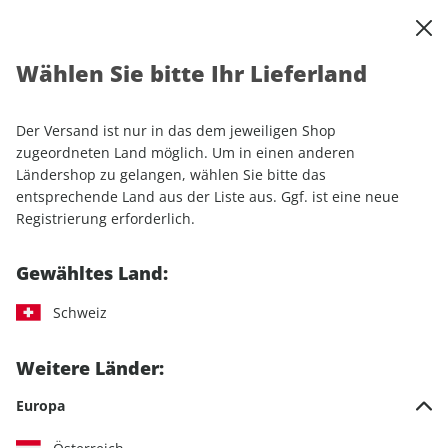
0
Warenkorb
Shop durchsuchen
MENÜ
Wählen Sie bitte Ihr Lieferland
Startseite
Einzelhefte
Automobile
sport auto
sport auto ePaper 02/2024
Der Versand ist nur in das dem jeweiligen Shop
zugeordneten Land möglich. Um in einen anderen
LESEPROBE
Ländershop zu gelangen, wählen Sie bitte das
entsprechende Land aus der Liste aus. Ggf. ist eine neue
Registrierung erforderlich.
Gewähltes Land:
Schweiz
Weitere Länder:
Europa