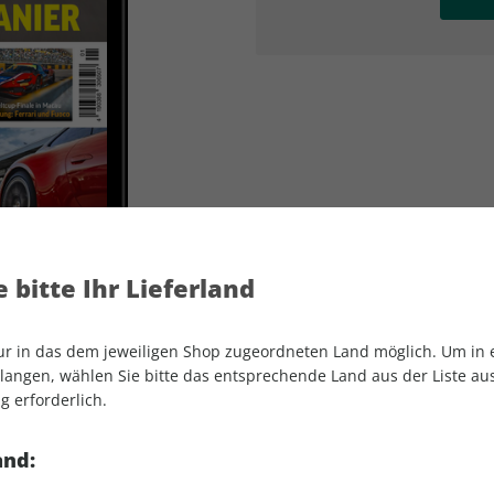
AD
AD
 bitte Ihr Lieferland
nur in das dem jeweiligen Shop zugeordneten Land möglich. Um in
angen, wählen Sie bitte das entsprechende Land aus der Liste aus.
g erforderlich.
sport auto ePaper 01/2026
and: