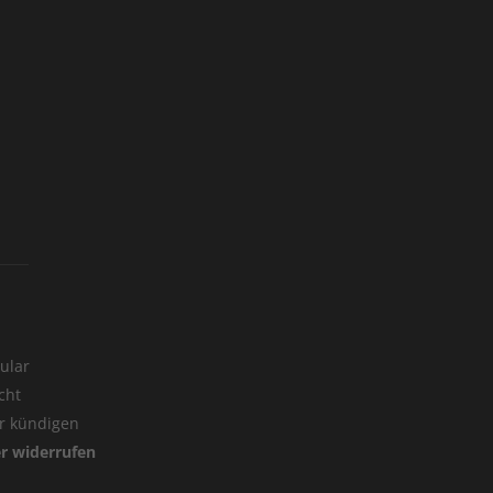
ular
cht
er kündigen
er widerrufen