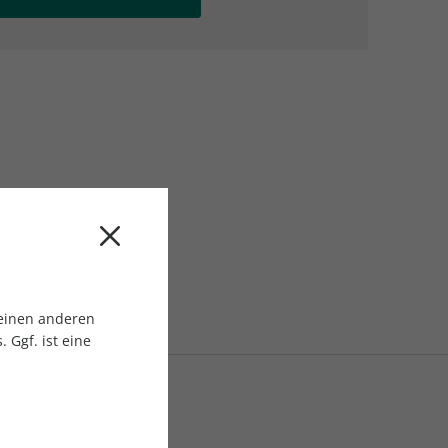
AC Reisemagazin
AC Reisemagazin
 einen anderen
 Ggf. ist eine