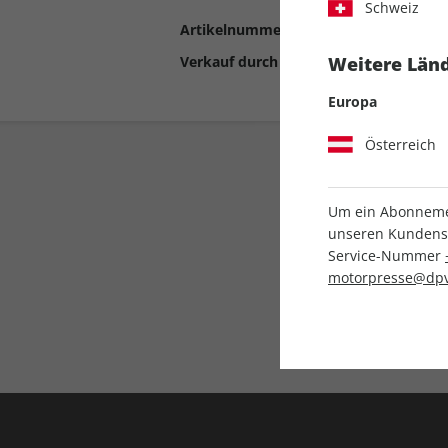
Schweiz
Artikelnummer
2191060
Verkauf durch
Motor Presse Stut
Weitere Länd
Europa
Österreich
Um ein Abonnemen
unseren Kundenser
Service-Nummer
motorpresse@dpv
Liefergarantie
Keine Ausgabe verpass