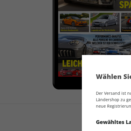
auto motor und sport
auto motor und sport
EDITION
autokauf
auto motor und sport
autokauf
Wählen Sie
Der Versand ist 
Ländershop zu gel
neue Registrierun
Gewähltes L