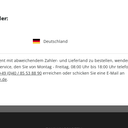
tgart GmbH & Co. KG
er:
Deutschland
IHRE ABO-VORTEILE
t mit abweichendem Zahler- und Lieferland zu bestellen, wenden 
vice, den Sie von Montag - Freitag, 08:00 Uhr bis 18:00 Uhr telef
+49 (0)40 / 85 53 88 90
erreichen oder schicken Sie eine E-Mail an
.de
.
Versandkostenfrei
Wunschprämie
en
Lieferung frei Haus
Geschenk inklusive