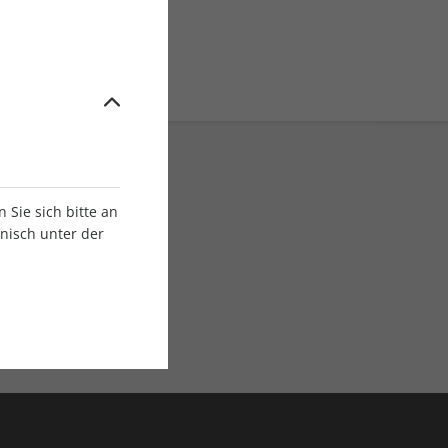
Sie sich bitte an
onisch unter der
E-Paper Ausgaben
Als App oder E-Paper
verfügbar