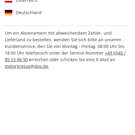
Österreich
Deutschland
Um ein Abonnement mit abweichendem Zahler- und
Lieferland zu bestellen, wenden Sie sich bitte an unseren
sport auto 07/2026
Kundenservice, den Sie von Montag - Freitag, 08:00 Uhr bis
18:00 Uhr telefonisch unter der Service-Nummer
+49 (0)40 /
85 53 88 90
erreichen oder schicken Sie eine E-Mail an
Verfügbar - Nur solange der Vorrat reicht
motorpresse@dpv.de
.
Anzahl
CHF 10.40
inkl. MwSt., zzgl.
Versand
In den Warenkorb