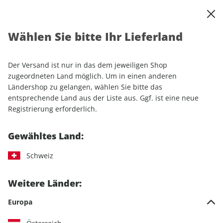
0
Warenkorb
Shop durchsuchen
MENÜ
Wählen Sie bitte Ihr Lieferland
Startseite
Einzelhefte
Automobile
sport auto
sport auto 07/2026
Der Versand ist nur in das dem jeweiligen Shop
zugeordneten Land möglich. Um in einen anderen
LESEPROBE
Ländershop zu gelangen, wählen Sie bitte das
entsprechende Land aus der Liste aus. Ggf. ist eine neue
Registrierung erforderlich.
Gewähltes Land:
Schweiz
Weitere Länder:
Europa