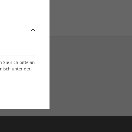
Sie sich bitte an
onisch unter der
E-Paper Ausgaben
Als App oder E-Paper
verfügbar