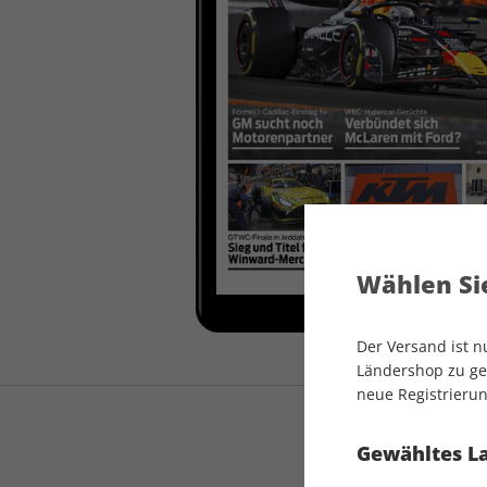
auto motor und sport
auto motor und sport
EDITION
autokauf
auto motor und sport
autokauf
Wählen Sie
Der Versand ist 
Ländershop zu gel
neue Registrierun
Gewähltes L