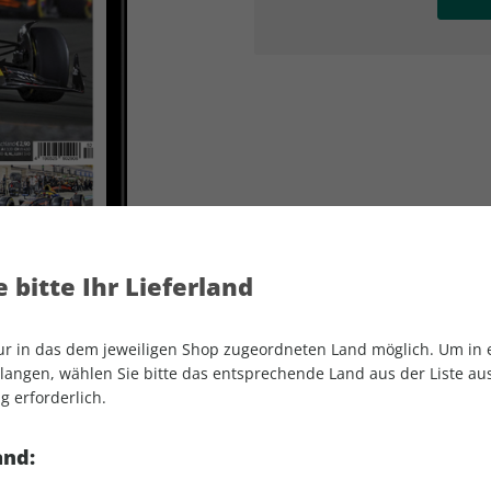
AD
AD
 bitte Ihr Lieferland
nur in das dem jeweiligen Shop zugeordneten Land möglich. Um in
angen, wählen Sie bitte das entsprechende Land aus der Liste aus.
g erforderlich.
MOTORSPORT aktuell ePaper 52/2024
and: