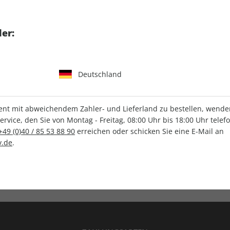
tgart GmbH & Co. KG
er:
Deutschland
IHRE ABO-VORTEILE
t mit abweichendem Zahler- und Lieferland zu bestellen, wenden 
vice, den Sie von Montag - Freitag, 08:00 Uhr bis 18:00 Uhr telef
+49 (0)40 / 85 53 88 90
erreichen oder schicken Sie eine E-Mail an
.de
.
Versandkostenfrei
Wunschprämie
en
Lieferung frei Haus
Geschenk inklusive