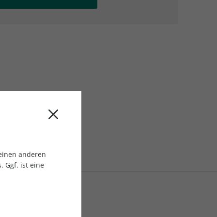
AC Reisemagazin
AC Reisemagazin
 einen anderen
 Ggf. ist eine