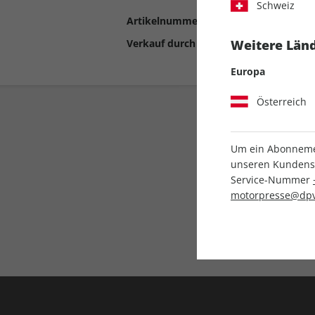
Schweiz
Artikelnummer
2190675
Verkauf durch
Motor Presse Stut
Weitere Länd
Europa
Österreich
Um ein Abonnemen
unseren Kundenser
Service-Nummer
motorpresse@dpv
Liefergarantie
Keine Ausgabe verpass