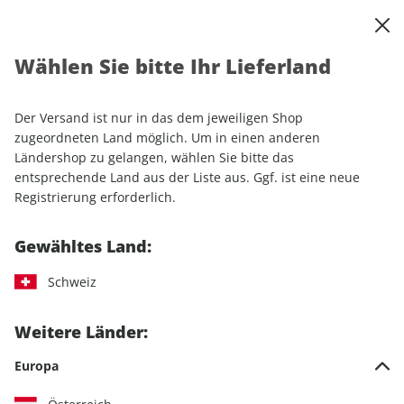
0
Warenkorb
Shop durchsuchen
MENÜ
Wählen Sie bitte Ihr Lieferland
Startseite
Einzelhefte
Automobile
MOTORSPORT aktuell ePaper 49/2025
Der Versand ist nur in das dem jeweiligen Shop
zugeordneten Land möglich. Um in einen anderen
LESEPROBE
Ländershop zu gelangen, wählen Sie bitte das
entsprechende Land aus der Liste aus. Ggf. ist eine neue
Registrierung erforderlich.
Gewähltes Land:
Schweiz
Weitere Länder:
Europa