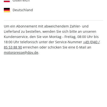
Österreich
Deutschland
Um ein Abonnement mit abweichendem Zahler- und
Lieferland zu bestellen, wenden Sie sich bitte an unseren
MOTORSPORT aktuell ePaper
Kundenservice, den Sie von Montag - Freitag, 08:00 Uhr bis
49/2025
18:00 Uhr telefonisch unter der Service-Nummer
+49 (0)40 /
85 53 88 90
erreichen oder schicken Sie eine E-Mail an
motorpresse@dpv.de
.
Direkt verfügbar
CHF 2.00
inkl. MwSt.
Zur Kasse