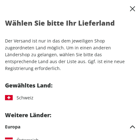
0
Warenkorb
Shop durchsuchen
MENÜ
Wählen Sie bitte Ihr Lieferland
Startseite
Einzelhefte
Automobile
MOTORSPORT aktuell ePaper 45/2022
Der Versand ist nur in das dem jeweiligen Shop
zugeordneten Land möglich. Um in einen anderen
LESEPROBE
Ländershop zu gelangen, wählen Sie bitte das
entsprechende Land aus der Liste aus. Ggf. ist eine neue
Registrierung erforderlich.
Gewähltes Land:
Schweiz
Weitere Länder:
Europa