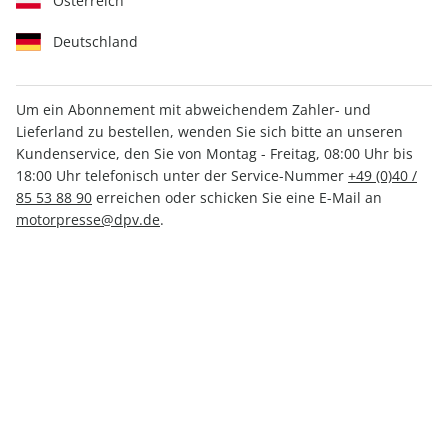
Österreich
Deutschland
Um ein Abonnement mit abweichendem Zahler- und
Lieferland zu bestellen, wenden Sie sich bitte an unseren
MOTORSPORT aktuell ePaper
Kundenservice, den Sie von Montag - Freitag, 08:00 Uhr bis
45/2022
18:00 Uhr telefonisch unter der Service-Nummer
+49 (0)40 /
85 53 88 90
erreichen oder schicken Sie eine E-Mail an
motorpresse@dpv.de
.
Direkt verfügbar
CHF 2.00
inkl. MwSt.
Zur Kasse