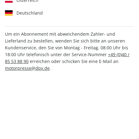
Österreich
Deutschland
Um ein Abonnement mit abweichendem Zahler- und
Lieferland zu bestellen, wenden Sie sich bitte an unseren
MOTORSPORT aktuell ePaper
Kundenservice, den Sie von Montag - Freitag, 08:00 Uhr bis
44/2023
18:00 Uhr telefonisch unter der Service-Nummer
+49 (0)40 /
85 53 88 90
erreichen oder schicken Sie eine E-Mail an
motorpresse@dpv.de
.
Direkt verfügbar
CHF 2.00
inkl. MwSt.
Zur Kasse