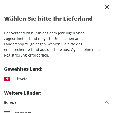
0
Warenkorb
Shop durchsuchen
MENÜ
Wählen Sie bitte Ihr Lieferland
Startseite
Einzelhefte
Automobile
MOTORSPORT aktuell ePaper 44/2023
Der Versand ist nur in das dem jeweiligen Shop
zugeordneten Land möglich. Um in einen anderen
LESEPROBE
Ländershop zu gelangen, wählen Sie bitte das
entsprechende Land aus der Liste aus. Ggf. ist eine neue
Registrierung erforderlich.
Gewähltes Land:
Schweiz
Weitere Länder:
Europa