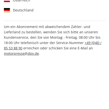
Österreich
Deutschland
Um ein Abonnement mit abweichendem Zahler- und
Lieferland zu bestellen, wenden Sie sich bitte an unseren
MOTORSPORT aktuell ePaper
Kundenservice, den Sie von Montag - Freitag, 08:00 Uhr bis
40/2022
18:00 Uhr telefonisch unter der Service-Nummer
+49 (0)40 /
85 53 88 90
erreichen oder schicken Sie eine E-Mail an
motorpresse@dpv.de
.
Direkt verfügbar
CHF 2.00
inkl. MwSt.
Zur Kasse