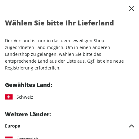
0
Warenkorb
Shop durchsuchen
MENÜ
Wählen Sie bitte Ihr Lieferland
Startseite
Einzelhefte
Automobile
MOTORSPORT aktuell ePaper 40/2022
Der Versand ist nur in das dem jeweiligen Shop
zugeordneten Land möglich. Um in einen anderen
LESEPROBE
Ländershop zu gelangen, wählen Sie bitte das
entsprechende Land aus der Liste aus. Ggf. ist eine neue
Registrierung erforderlich.
Gewähltes Land:
Schweiz
Weitere Länder:
Europa