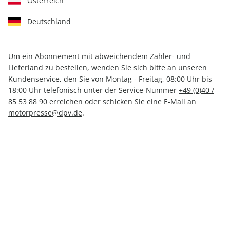
Österreich
Deutschland
Um ein Abonnement mit abweichendem Zahler- und
Lieferland zu bestellen, wenden Sie sich bitte an unseren
MOTORSPORT aktuell ePaper
Kundenservice, den Sie von Montag - Freitag, 08:00 Uhr bis
38/2025
18:00 Uhr telefonisch unter der Service-Nummer
+49 (0)40 /
85 53 88 90
erreichen oder schicken Sie eine E-Mail an
motorpresse@dpv.de
.
Direkt verfügbar
CHF 2.00
inkl. MwSt.
Zur Kasse