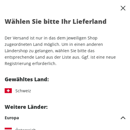
0
Warenkorb
Shop durchsuchen
MENÜ
Wählen Sie bitte Ihr Lieferland
Startseite
Einzelhefte
Automobile
MOTORSPORT aktuell ePaper 38/2025
Der Versand ist nur in das dem jeweiligen Shop
zugeordneten Land möglich. Um in einen anderen
LESEPROBE
Ländershop zu gelangen, wählen Sie bitte das
entsprechende Land aus der Liste aus. Ggf. ist eine neue
Registrierung erforderlich.
Gewähltes Land:
Schweiz
Weitere Länder:
Europa