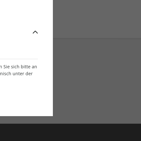
Sie sich bitte an
onisch unter der
E-Paper Ausgaben
Als App oder E-Paper
verfügbar