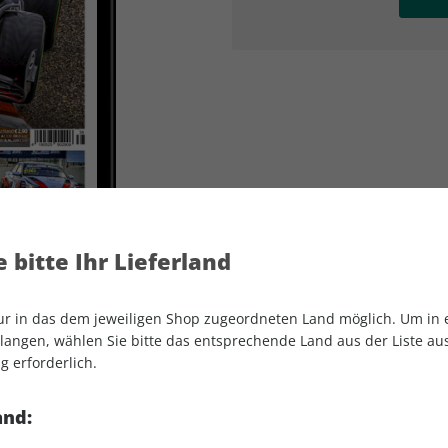
AD
AD
 bitte Ihr Lieferland
nur in das dem jeweiligen Shop zugeordneten Land möglich. Um in
angen, wählen Sie bitte das entsprechende Land aus der Liste aus.
g erforderlich.
MOTORSPORT aktuell ePaper 38/2023
and: