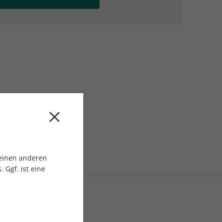
AC Reisemagazin
AC Reisemagazin
 einen anderen
 Ggf. ist eine