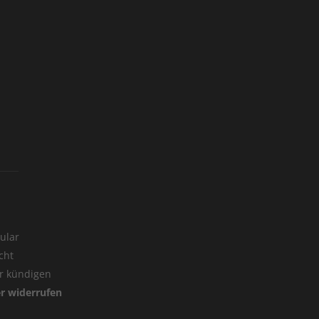
ular
cht
er kündigen
er widerrufen