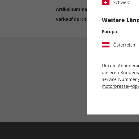
Schweiz
Artikelnummer
2190611
Verkauf durch
Motor Presse Stut
Weitere Länd
Europa
Österreich
Um ein Abonnemen
unseren Kundenser
Service-Nummer
motorpresse@dpv
Liefergarantie
Keine Ausgabe verpass