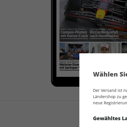
auto motor und sport
auto motor und sport
EDITION
autokauf
auto motor und sport
autokauf
Wählen Sie
Der Versand ist 
Ländershop zu gel
neue Registrierun
Gewähltes L