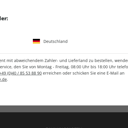
tgart GmbH & Co. KG
er:
Deutschland
IHRE ABO-VORTEILE
t mit abweichendem Zahler- und Lieferland zu bestellen, wenden 
vice, den Sie von Montag - Freitag, 08:00 Uhr bis 18:00 Uhr telef
+49 (0)40 / 85 53 88 90
erreichen oder schicken Sie eine E-Mail an
.de
.
Versandkostenfrei
Wunschprämie
en
Lieferung frei Haus
Geschenk inklusive