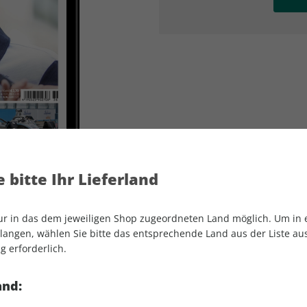
AD
AD
 bitte Ihr Lieferland
nur in das dem jeweiligen Shop zugeordneten Land möglich. Um in
angen, wählen Sie bitte das entsprechende Land aus der Liste aus.
g erforderlich.
MOTORSPORT aktuell ePaper 36/2022
and: