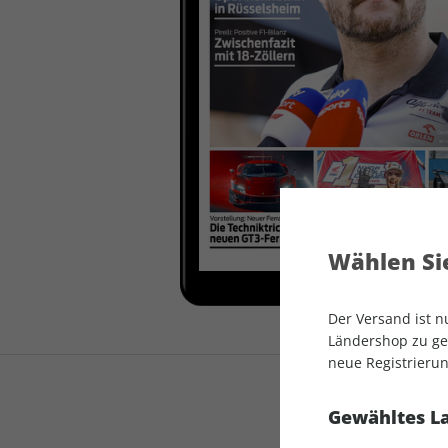
auto motor und sport
auto motor und sport
EDITION
autokauf
auto motor und sport
autokauf
Wählen Sie
Der Versand ist 
Ländershop zu gel
neue Registrierun
Gewähltes L