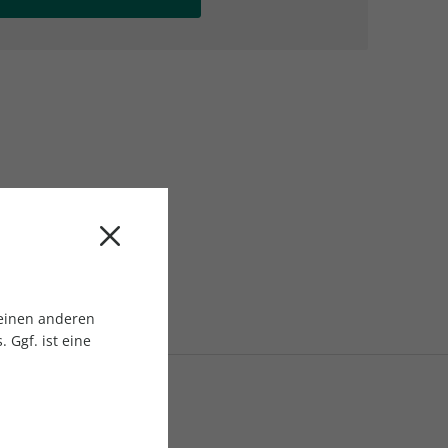
AC Reisemagazin
AC Reisemagazin
 einen anderen
 Ggf. ist eine