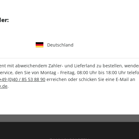
tgart GmbH & Co. KG
er:
Deutschland
IHRE ABO-VORTEILE
t mit abweichendem Zahler- und Lieferland zu bestellen, wenden 
vice, den Sie von Montag - Freitag, 08:00 Uhr bis 18:00 Uhr telef
+49 (0)40 / 85 53 88 90
erreichen oder schicken Sie eine E-Mail an
.de
.
Versandkostenfrei
Wunschprämie
en
Lieferung frei Haus
Geschenk inklusive