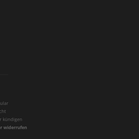
ular
cht
er kündigen
er widerrufen