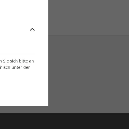
Sie sich bitte an
onisch unter der
E-Paper Ausgaben
Als App oder E-Paper
verfügbar