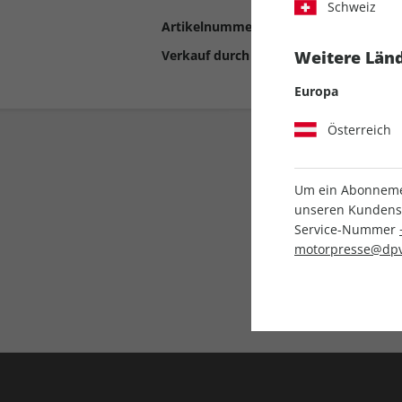
Schweiz
Artikelnummer
2190559
Verkauf durch
Motor Presse Stut
Weitere Länd
Europa
Österreich
Um ein Abonnemen
unseren Kundenser
Service-Nummer
motorpresse@dpv
Liefergarantie
Keine Ausgabe verpass