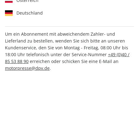
Österreich
Deutschland
Um ein Abonnement mit abweichendem Zahler- und
Lieferland zu bestellen, wenden Sie sich bitte an unseren
MOTORSPORT aktuell ePaper
Kundenservice, den Sie von Montag - Freitag, 08:00 Uhr bis
33/2025
18:00 Uhr telefonisch unter der Service-Nummer
+49 (0)40 /
85 53 88 90
erreichen oder schicken Sie eine E-Mail an
motorpresse@dpv.de
.
Direkt verfügbar
CHF 2.00
inkl. MwSt.
Zur Kasse