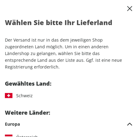
0
Warenkorb
Shop durchsuchen
MENÜ
Wählen Sie bitte Ihr Lieferland
Startseite
Einzelhefte
Automobile
MOTORSPORT aktuell ePaper 33/2025
Der Versand ist nur in das dem jeweiligen Shop
zugeordneten Land möglich. Um in einen anderen
LESEPROBE
Ländershop zu gelangen, wählen Sie bitte das
entsprechende Land aus der Liste aus. Ggf. ist eine neue
Registrierung erforderlich.
Gewähltes Land:
Schweiz
Weitere Länder:
Europa