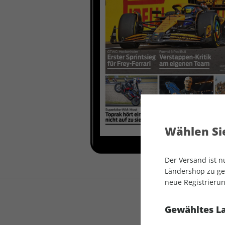
auto motor und sport
auto motor und sport
EDITION
autokauf
auto motor und sport
autokauf
Wählen Sie
Der Versand ist 
Ländershop zu gel
neue Registrierun
Gewähltes L