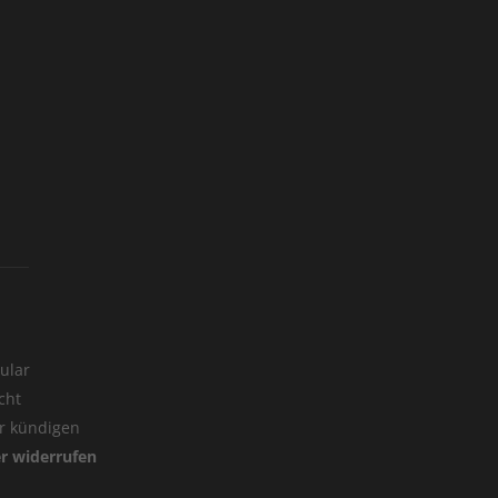
ular
cht
er kündigen
er widerrufen