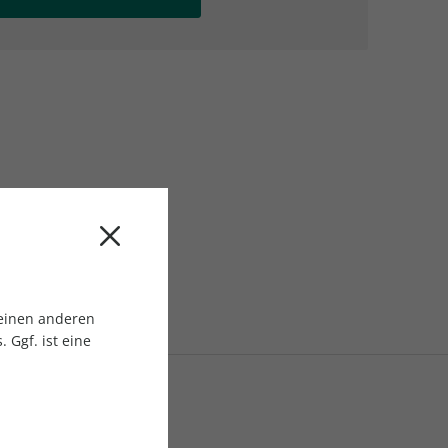
AC Reisemagazin
AC Reisemagazin
 einen anderen
 Ggf. ist eine