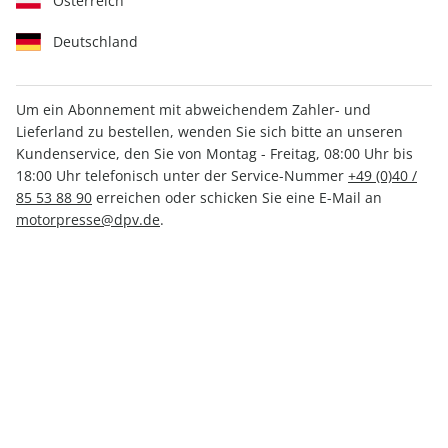
Österreich
Deutschland
Um ein Abonnement mit abweichendem Zahler- und
Lieferland zu bestellen, wenden Sie sich bitte an unseren
MOTORSPORT aktuell ePaper
Kundenservice, den Sie von Montag - Freitag, 08:00 Uhr bis
33/2023
18:00 Uhr telefonisch unter der Service-Nummer
+49 (0)40 /
85 53 88 90
erreichen oder schicken Sie eine E-Mail an
motorpresse@dpv.de
.
Direkt verfügbar
CHF 2.00
inkl. MwSt.
Zur Kasse