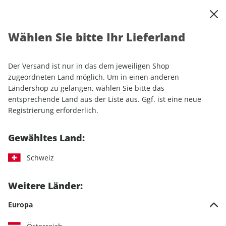
0
Warenkorb
Shop durchsuchen
MENÜ
Wählen Sie bitte Ihr Lieferland
Startseite
Einzelhefte
Automobile
MOTORSPORT aktuell ePaper 33/2023
Der Versand ist nur in das dem jeweiligen Shop
zugeordneten Land möglich. Um in einen anderen
LESEPROBE
Ländershop zu gelangen, wählen Sie bitte das
entsprechende Land aus der Liste aus. Ggf. ist eine neue
Registrierung erforderlich.
Gewähltes Land:
Schweiz
Weitere Länder:
Europa