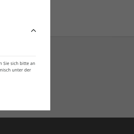
Sie sich bitte an
onisch unter der
E-Paper Ausgaben
Als App oder E-Paper
verfügbar