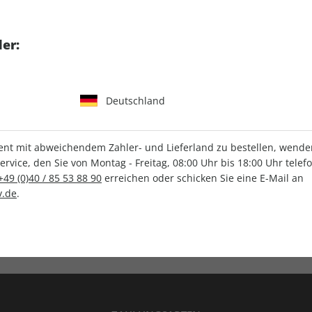
tgart GmbH & Co. KG
er:
Deutschland
IHRE ABO-VORTEILE
t mit abweichendem Zahler- und Lieferland zu bestellen, wenden 
vice, den Sie von Montag - Freitag, 08:00 Uhr bis 18:00 Uhr telef
+49 (0)40 / 85 53 88 90
erreichen oder schicken Sie eine E-Mail an
.de
.
Versandkostenfrei
Wunschprämie
en
Lieferung frei Haus
Geschenk inklusive