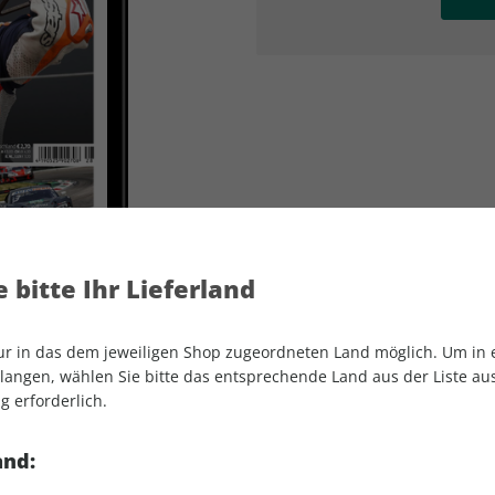
AD
AD
 bitte Ihr Lieferland
nur in das dem jeweiligen Shop zugeordneten Land möglich. Um in
angen, wählen Sie bitte das entsprechende Land aus der Liste aus.
g erforderlich.
MOTORSPORT aktuell ePaper 28/2021
and: