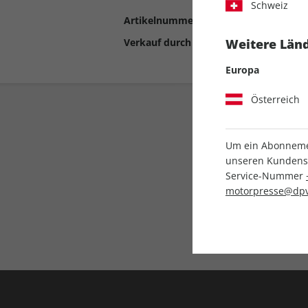
Schweiz
Artikelnummer
2190501
Verkauf durch
Motor Presse Stut
Weitere Länd
Europa
Österreich
Um ein Abonnemen
unseren Kundenser
Service-Nummer
motorpresse@dpv
Liefergarantie
Keine Ausgabe verpass