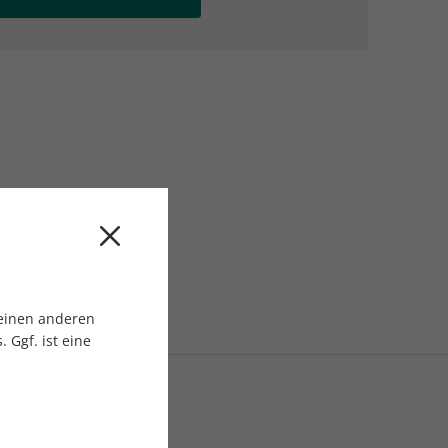
AC Reisemagazin
AC Reisemagazin
 einen anderen
 Ggf. ist eine