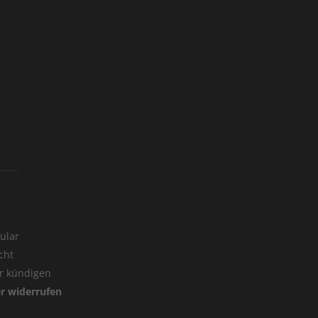
ular
cht
er kündigen
er widerrufen