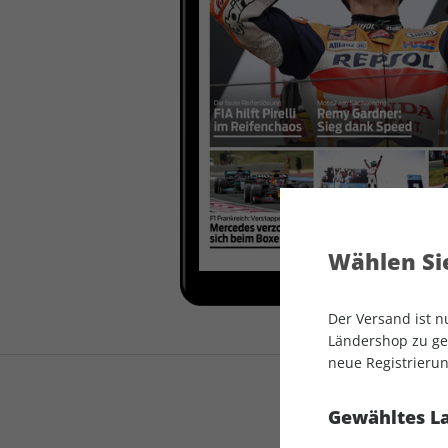
auto motor und sport
auto motor und sport
EDITION
autokauf
auto motor und sport
autokauf
Wählen Sie
Der Versand ist 
Ländershop zu gel
neue Registrierun
Gewähltes L