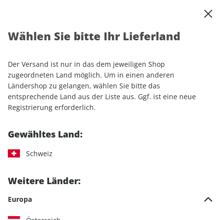
0
Warenkorb
Shop durchsuchen
MENÜ
Wählen Sie bitte Ihr Lieferland
Startseite
Einzelhefte
Automobile
MOTORSPORT aktuell ePaper 27/2022
Der Versand ist nur in das dem jeweiligen Shop
zugeordneten Land möglich. Um in einen anderen
LESEPROBE
Ländershop zu gelangen, wählen Sie bitte das
entsprechende Land aus der Liste aus. Ggf. ist eine neue
Registrierung erforderlich.
Gewähltes Land:
Schweiz
Weitere Länder:
Europa