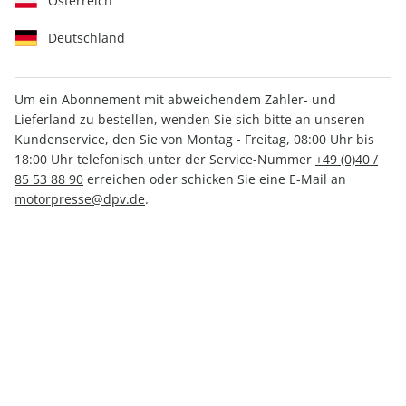
Österreich
Deutschland
Um ein Abonnement mit abweichendem Zahler- und
Lieferland zu bestellen, wenden Sie sich bitte an unseren
MOTORSPORT aktuell ePaper
Kundenservice, den Sie von Montag - Freitag, 08:00 Uhr bis
27/2022
18:00 Uhr telefonisch unter der Service-Nummer
+49 (0)40 /
85 53 88 90
erreichen oder schicken Sie eine E-Mail an
motorpresse@dpv.de
.
Direkt verfügbar
CHF 2.00
inkl. MwSt.
Zur Kasse