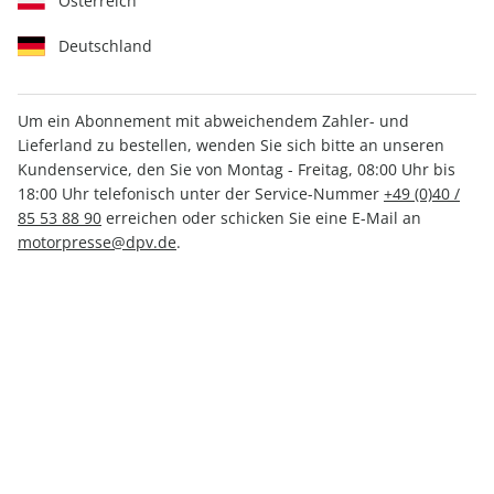
Österreich
Deutschland
Um ein Abonnement mit abweichendem Zahler- und
Lieferland zu bestellen, wenden Sie sich bitte an unseren
MOTORSPORT aktuell ePaper
Kundenservice, den Sie von Montag - Freitag, 08:00 Uhr bis
23/2025
18:00 Uhr telefonisch unter der Service-Nummer
+49 (0)40 /
85 53 88 90
erreichen oder schicken Sie eine E-Mail an
motorpresse@dpv.de
.
Direkt verfügbar
CHF 2.00
inkl. MwSt.
Zur Kasse