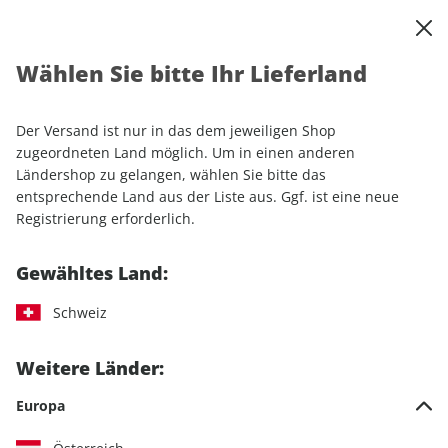
0
Warenkorb
Shop durchsuchen
MENÜ
Wählen Sie bitte Ihr Lieferland
Startseite
Einzelhefte
Automobile
MOTORSPORT aktuell ePaper 23/2025
Der Versand ist nur in das dem jeweiligen Shop
zugeordneten Land möglich. Um in einen anderen
LESEPROBE
Ländershop zu gelangen, wählen Sie bitte das
entsprechende Land aus der Liste aus. Ggf. ist eine neue
Registrierung erforderlich.
Gewähltes Land:
Schweiz
Weitere Länder:
Europa