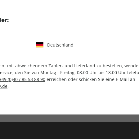
tgart GmbH & Co. KG
er:
Deutschland
IHRE ABO-VORTEILE
t mit abweichendem Zahler- und Lieferland zu bestellen, wenden 
vice, den Sie von Montag - Freitag, 08:00 Uhr bis 18:00 Uhr telef
+49 (0)40 / 85 53 88 90
erreichen oder schicken Sie eine E-Mail an
.de
.
Versandkostenfrei
Wunschprämie
en
Lieferung frei Haus
Geschenk inklusive