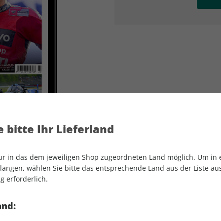
AD
AD
 bitte Ihr Lieferland
nur in das dem jeweiligen Shop zugeordneten Land möglich. Um in
angen, wählen Sie bitte das entsprechende Land aus der Liste aus.
g erforderlich.
MOTORSPORT aktuell ePaper 23/2021
and: