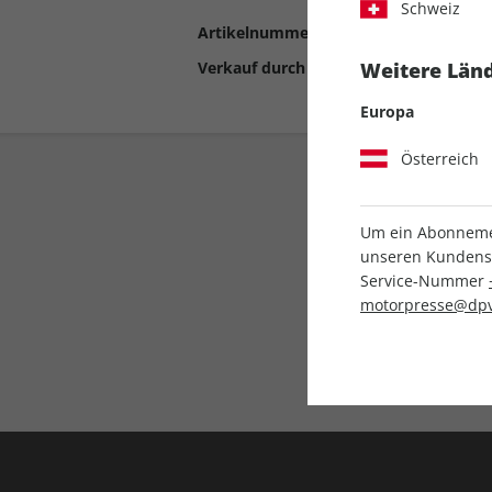
Schweiz
Artikelnummer
2190496
Verkauf durch
Motor Presse Stut
Weitere Länd
Europa
Österreich
Um ein Abonnemen
unseren Kundenser
Service-Nummer
motorpresse@dpv
Liefergarantie
Keine Ausgabe verpass