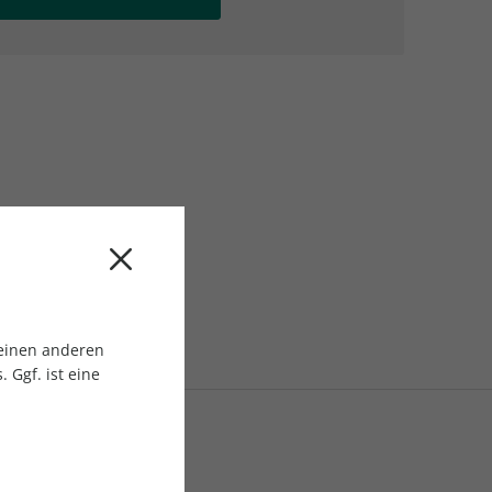
AC Reisemagazin
AC Reisemagazin
 einen anderen
 Ggf. ist eine