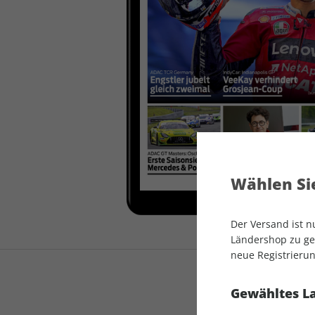
auto motor und sport
auto motor und sport
EDITION
autokauf
auto motor und sport
autokauf
Wählen Sie
Der Versand ist 
Ländershop zu gel
neue Registrierun
Gewähltes L