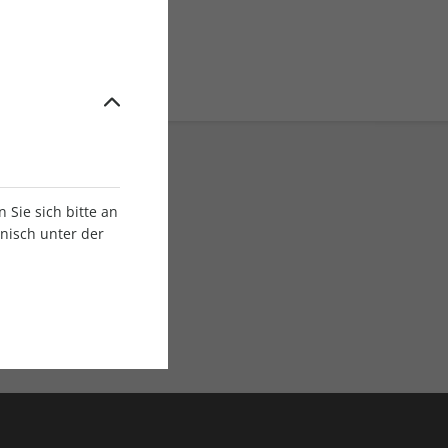
Sie sich bitte an
onisch unter der
E-Paper Ausgaben
Als App oder E-Paper
verfügbar