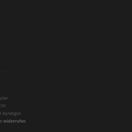
ular
cht
er kündigen
er widerrufen