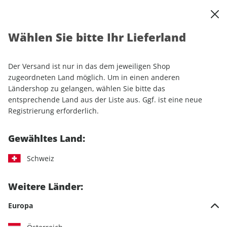
0
Warenkorb
Shop durchsuchen
MENÜ
Wählen Sie bitte Ihr Lieferland
Startseite
Einzelhefte
Automobile
MOTORSPORT aktuell ePaper 20/2025
Der Versand ist nur in das dem jeweiligen Shop
zugeordneten Land möglich. Um in einen anderen
LESEPROBE
Ländershop zu gelangen, wählen Sie bitte das
entsprechende Land aus der Liste aus. Ggf. ist eine neue
Registrierung erforderlich.
Gewähltes Land:
Schweiz
Weitere Länder:
Europa