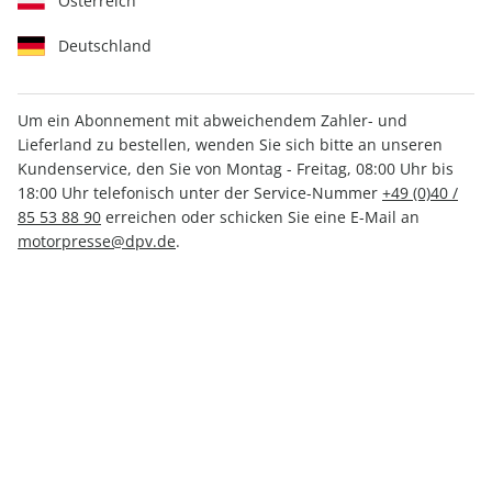
Österreich
Deutschland
Um ein Abonnement mit abweichendem Zahler- und
Lieferland zu bestellen, wenden Sie sich bitte an unseren
MOTORSPORT aktuell ePaper
Kundenservice, den Sie von Montag - Freitag, 08:00 Uhr bis
20/2025
18:00 Uhr telefonisch unter der Service-Nummer
+49 (0)40 /
85 53 88 90
erreichen oder schicken Sie eine E-Mail an
motorpresse@dpv.de
.
Direkt verfügbar
CHF 2.00
inkl. MwSt.
Zur Kasse