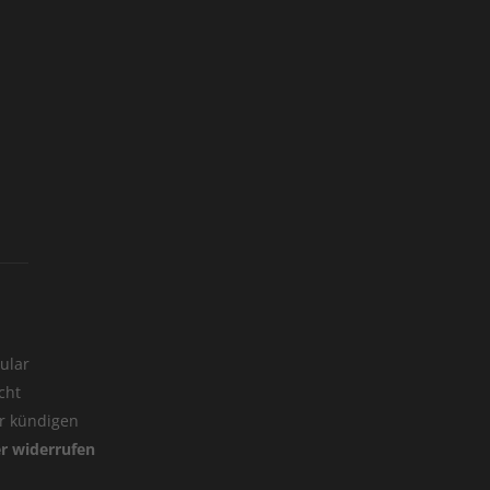
ular
cht
er kündigen
er widerrufen