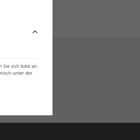
Sie sich bitte an
onisch unter der
E-Paper Ausgaben
Als App oder E-Paper
verfügbar