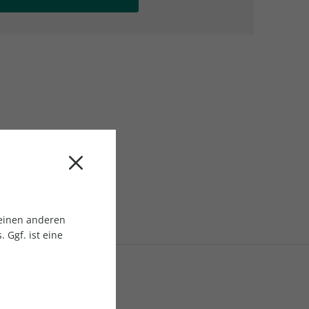
AC Reisemagazin
AC Reisemagazin
 einen anderen
 Ggf. ist eine