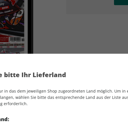
AD
AD
 bitte Ihr Lieferland
nur in das dem jeweiligen Shop zugeordneten Land möglich. Um in
angen, wählen Sie bitte das entsprechende Land aus der Liste aus.
g erforderlich.
MOTORSPORT aktuell ePaper 19/2024
and: