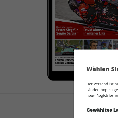
auto motor und sport
auto motor und sport
EDITION
autokauf
auto motor und sport
autokauf
Wählen Sie
Der Versand ist 
Ländershop zu gel
neue Registrierun
Gewähltes L