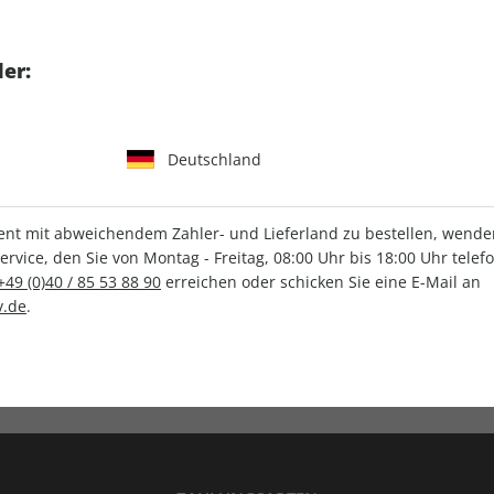
tgart GmbH & Co. KG
er:
Deutschland
IHRE ABO-VORTEILE
t mit abweichendem Zahler- und Lieferland zu bestellen, wenden 
vice, den Sie von Montag - Freitag, 08:00 Uhr bis 18:00 Uhr telef
+49 (0)40 / 85 53 88 90
erreichen oder schicken Sie eine E-Mail an
.de
.
Versandkostenfrei
Wunschprämie
en
Lieferung frei Haus
Geschenk inklusive