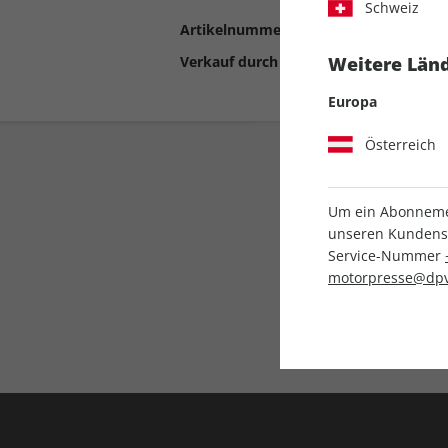
Schweiz
Artikelnummer
2190642
Verkauf durch
Motor Presse Stut
Weitere Länd
Europa
Österreich
Um ein Abonnemen
unseren Kundenser
Service-Nummer
motorpresse@dpv
Liefergarantie
Keine Ausgabe verpass