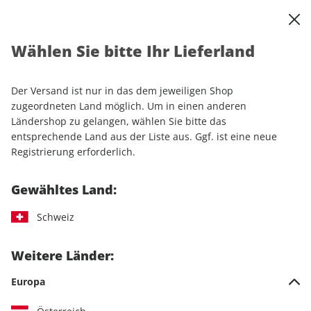
0
Warenkorb
Shop durchsuchen
MENÜ
Wählen Sie bitte Ihr Lieferland
Startseite
Einzelhefte
Automobile
MOTORSPORT aktuell ePaper 19/2022
Der Versand ist nur in das dem jeweiligen Shop
zugeordneten Land möglich. Um in einen anderen
LESEPROBE
Ländershop zu gelangen, wählen Sie bitte das
entsprechende Land aus der Liste aus. Ggf. ist eine neue
Registrierung erforderlich.
Gewähltes Land:
Schweiz
Weitere Länder:
Europa