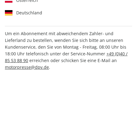
Österreich
Deutschland
Um ein Abonnement mit abweichendem Zahler- und
Lieferland zu bestellen, wenden Sie sich bitte an unseren
MOTORSPORT aktuell ePaper
Kundenservice, den Sie von Montag - Freitag, 08:00 Uhr bis
19/2022
18:00 Uhr telefonisch unter der Service-Nummer
+49 (0)40 /
85 53 88 90
erreichen oder schicken Sie eine E-Mail an
motorpresse@dpv.de
.
Direkt verfügbar
CHF 2.00
inkl. MwSt.
Zur Kasse