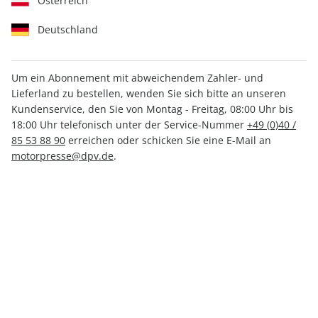
Österreich
Deutschland
Um ein Abonnement mit abweichendem Zahler- und
Lieferland zu bestellen, wenden Sie sich bitte an unseren
MOTORSPORT aktuell ePaper
Kundenservice, den Sie von Montag - Freitag, 08:00 Uhr bis
18/2025
18:00 Uhr telefonisch unter der Service-Nummer
+49 (0)40 /
85 53 88 90
erreichen oder schicken Sie eine E-Mail an
motorpresse@dpv.de
.
Direkt verfügbar
CHF 2.00
inkl. MwSt.
Zur Kasse