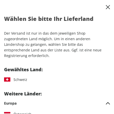
0
Warenkorb
Shop durchsuchen
MENÜ
Wählen Sie bitte Ihr Lieferland
Startseite
Einzelhefte
Automobile
MOTORSPORT aktuell ePaper 18/2025
Der Versand ist nur in das dem jeweiligen Shop
zugeordneten Land möglich. Um in einen anderen
LESEPROBE
Ländershop zu gelangen, wählen Sie bitte das
entsprechende Land aus der Liste aus. Ggf. ist eine neue
Registrierung erforderlich.
Gewähltes Land:
Schweiz
Weitere Länder:
Europa