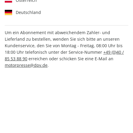
Österreich
Deutschland
Um ein Abonnement mit abweichendem Zahler- und
Lieferland zu bestellen, wenden Sie sich bitte an unseren
MOTORSPORT aktuell ePaper
Kundenservice, den Sie von Montag - Freitag, 08:00 Uhr bis
06/2023
18:00 Uhr telefonisch unter der Service-Nummer
+49 (0)40 /
85 53 88 90
erreichen oder schicken Sie eine E-Mail an
motorpresse@dpv.de
.
Direkt verfügbar
CHF 2.00
inkl. MwSt.
Zur Kasse