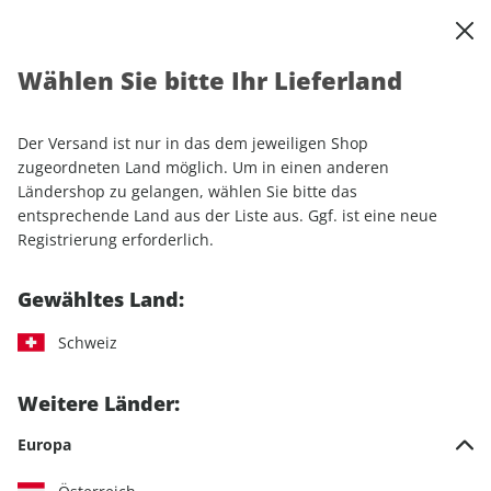
0
Warenkorb
Shop durchsuchen
MENÜ
Wählen Sie bitte Ihr Lieferland
Startseite
Einzelhefte
Automobile
MOTORSPORT aktuell ePaper 06/2023
Der Versand ist nur in das dem jeweiligen Shop
zugeordneten Land möglich. Um in einen anderen
LESEPROBE
Ländershop zu gelangen, wählen Sie bitte das
entsprechende Land aus der Liste aus. Ggf. ist eine neue
Registrierung erforderlich.
Gewähltes Land:
Schweiz
Weitere Länder:
Europa