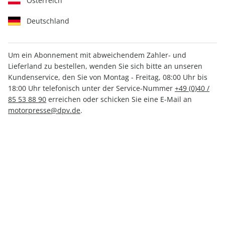
Österreich
Deutschland
Um ein Abonnement mit abweichendem Zahler- und
Lieferland zu bestellen, wenden Sie sich bitte an unseren
MOTORSPORT aktuell ePaper
Kundenservice, den Sie von Montag - Freitag, 08:00 Uhr bis
03/2024
18:00 Uhr telefonisch unter der Service-Nummer
+49 (0)40 /
85 53 88 90
erreichen oder schicken Sie eine E-Mail an
motorpresse@dpv.de
.
Direkt verfügbar
CHF 2.00
inkl. MwSt.
Zur Kasse