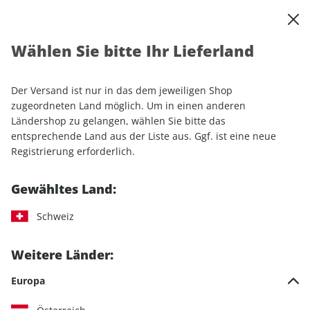
0
Warenkorb
Shop durchsuchen
MENÜ
Wählen Sie bitte Ihr Lieferland
Startseite
Einzelhefte
Automobile
MOTORSPORT aktuell ePaper 03/2024
Der Versand ist nur in das dem jeweiligen Shop
zugeordneten Land möglich. Um in einen anderen
LESEPROBE
Ländershop zu gelangen, wählen Sie bitte das
entsprechende Land aus der Liste aus. Ggf. ist eine neue
Registrierung erforderlich.
Gewähltes Land:
Schweiz
Weitere Länder:
Europa