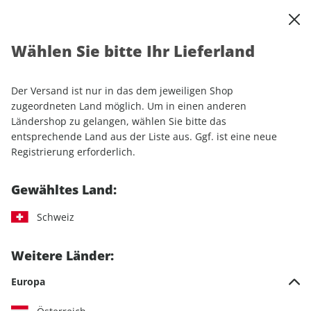
0
Warenkorb
Shop durchsuchen
MENÜ
Wählen Sie bitte Ihr Lieferland
Startseite
Einzelhefte
Automobile
MOTORSPORT aktuell 26/2026
Der Versand ist nur in das dem jeweiligen Shop
zugeordneten Land möglich. Um in einen anderen
LESEPROBE
Ländershop zu gelangen, wählen Sie bitte das
entsprechende Land aus der Liste aus. Ggf. ist eine neue
Registrierung erforderlich.
Gewähltes Land:
Schweiz
Weitere Länder:
Europa