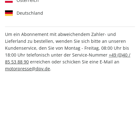
Österreich
Deutschland
Um ein Abonnement mit abweichendem Zahler- und
Lieferland zu bestellen, wenden Sie sich bitte an unseren
Kundenservice, den Sie von Montag - Freitag, 08:00 Uhr bis
MOTORSPORT aktuell 26/2026
18:00 Uhr telefonisch unter der Service-Nummer
+49 (0)40 /
85 53 88 90
erreichen oder schicken Sie eine E-Mail an
Verfügbar - Nur solange der Vorrat reicht
motorpresse@dpv.de
.
Anzahl
CHF 4.80
inkl. MwSt., zzgl.
Versand
In den Warenkorb