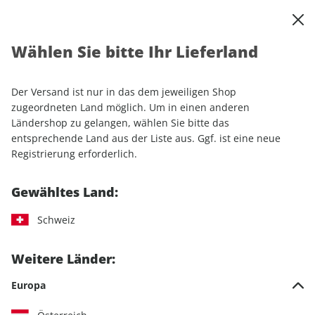
0
Warenkorb
Shop durchsuchen
MENÜ
Wählen Sie bitte Ihr Lieferland
Startseite
Einzelhefte
Automobile
MOTORSPORT aktuell 25/2026
Der Versand ist nur in das dem jeweiligen Shop
zugeordneten Land möglich. Um in einen anderen
LESEPROBE
Ländershop zu gelangen, wählen Sie bitte das
entsprechende Land aus der Liste aus. Ggf. ist eine neue
Registrierung erforderlich.
Gewähltes Land:
Schweiz
Weitere Länder:
Europa