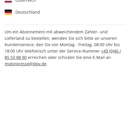
Österreich
Deutschland
Um ein Abonnement mit abweichendem Zahler- und
Lieferland zu bestellen, wenden Sie sich bitte an unseren
Kundenservice, den Sie von Montag - Freitag, 08:00 Uhr bis
MOTORSPORT aktuell 25/2026
18:00 Uhr telefonisch unter der Service-Nummer
+49 (0)40 /
85 53 88 90
erreichen oder schicken Sie eine E-Mail an
Verfügbar - Nur solange der Vorrat reicht
motorpresse@dpv.de
.
Anzahl
CHF 4.80
inkl. MwSt., zzgl.
Versand
In den Warenkorb