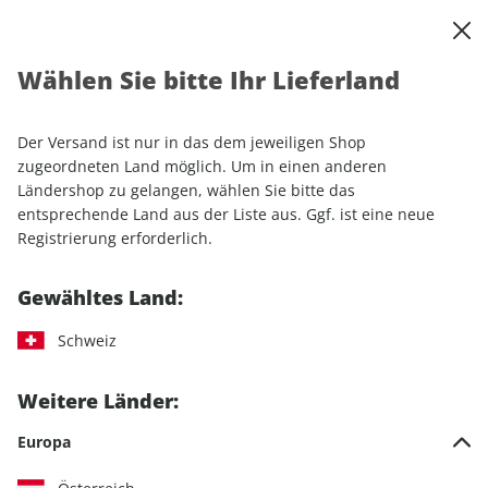
0
Warenkorb
Shop durchsuchen
MENÜ
Wählen Sie bitte Ihr Lieferland
Startseite
Einzelhefte
Automobile
MOTORSPORT aktuell 14/2026
Der Versand ist nur in das dem jeweiligen Shop
zugeordneten Land möglich. Um in einen anderen
LESEPROBE
Ländershop zu gelangen, wählen Sie bitte das
entsprechende Land aus der Liste aus. Ggf. ist eine neue
Registrierung erforderlich.
Gewähltes Land:
Schweiz
Weitere Länder:
Europa