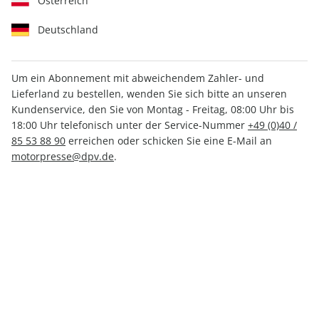
Österreich
Deutschland
Um ein Abonnement mit abweichendem Zahler- und
Lieferland zu bestellen, wenden Sie sich bitte an unseren
Kundenservice, den Sie von Montag - Freitag, 08:00 Uhr bis
MOTORSPORT aktuell 14/2026
18:00 Uhr telefonisch unter der Service-Nummer
+49 (0)40 /
85 53 88 90
erreichen oder schicken Sie eine E-Mail an
Verfügbar - Nur solange der Vorrat reicht
motorpresse@dpv.de
.
Anzahl
CHF 4.80
inkl. MwSt., zzgl.
Versand
In den Warenkorb