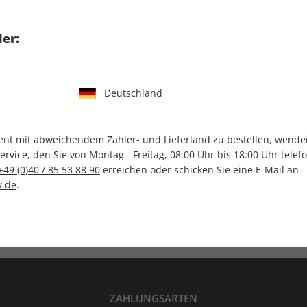
tgart GmbH & Co. KG
er:
Deutschland
IHRE ABO-VORTEILE
t mit abweichendem Zahler- und Lieferland zu bestellen, wenden 
vice, den Sie von Montag - Freitag, 08:00 Uhr bis 18:00 Uhr telef
+49 (0)40 / 85 53 88 90
erreichen oder schicken Sie eine E-Mail an
.de
.
Versandkostenfrei
Wunschprämie
en
Lieferung frei Haus
Geschenk inklusive
ZAHLUNGSARTEN