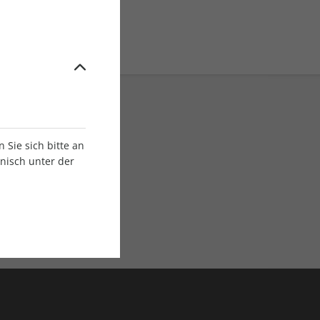
Sie sich bitte an
onisch unter der
E-Paper Ausgaben
Als App oder E-Paper
verfügbar