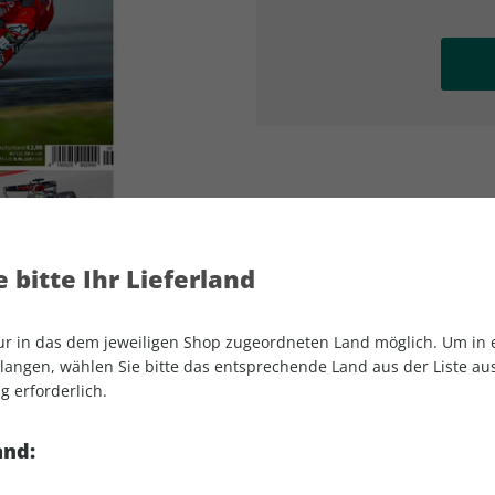
AD
AD
 bitte Ihr Lieferland
nur in das dem jeweiligen Shop zugeordneten Land möglich. Um in
angen, wählen Sie bitte das entsprechende Land aus der Liste aus.
g erforderlich.
MOTORSPORT aktuell 09/2026
and: