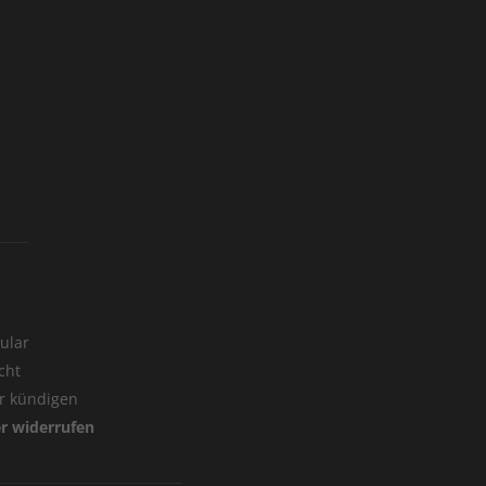
ular
cht
er kündigen
er widerrufen