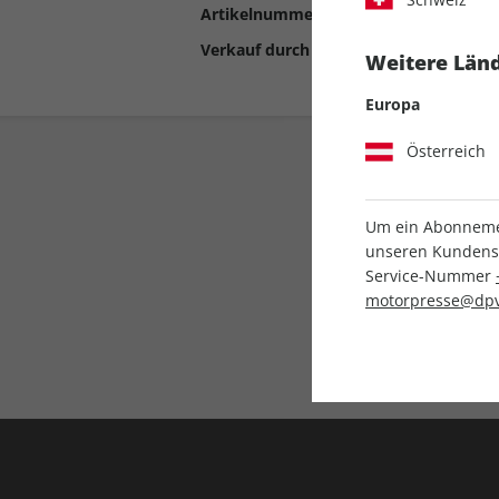
Artikelnummer
2191161
Verkauf durch
Motor Presse Stut
Weitere Länd
Europa
Österreich
Um ein Abonnemen
unseren Kundenser
Service-Nummer
motorpresse@dpv
Liefergarantie
Keine Ausgabe verpass