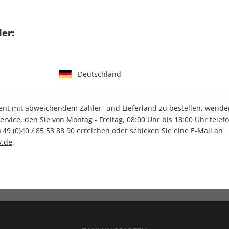
tgart GmbH & Co. KG
er:
Deutschland
IHRE ABO-VORTEILE
t mit abweichendem Zahler- und Lieferland zu bestellen, wenden 
vice, den Sie von Montag - Freitag, 08:00 Uhr bis 18:00 Uhr telef
+49 (0)40 / 85 53 88 90
erreichen oder schicken Sie eine E-Mail an
.de
.
Versandkostenfrei
Wunschprämie
en
Lieferung frei Haus
Geschenk inklusive