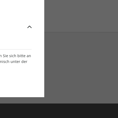
Sie sich bitte an
onisch unter der
E-Paper Ausgaben
Als App oder E-Paper
verfügbar