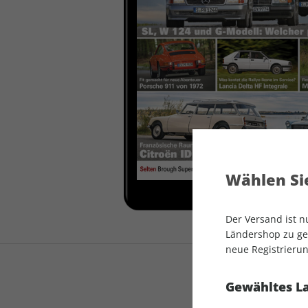
auto motor und sport
auto motor und sport
EDITION
autokauf
auto motor und sport
autokauf
Wählen Sie
Der Versand ist 
Ländershop zu gel
neue Registrierun
Gewähltes L