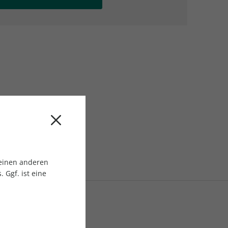
AC Reisemagazin
AC Reisemagazin
 einen anderen
 Ggf. ist eine