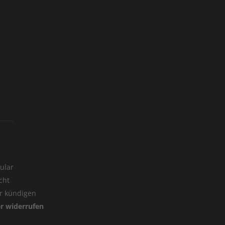
ular
cht
er kündigen
er widerrufen