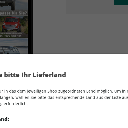
AD
AD
 bitte Ihr Lieferland
nur in das dem jeweiligen Shop zugeordneten Land möglich. Um in
angen, wählen Sie bitte das entsprechende Land aus der Liste aus.
g erforderlich.
Motor Klassik ePaper 12/2021
and: