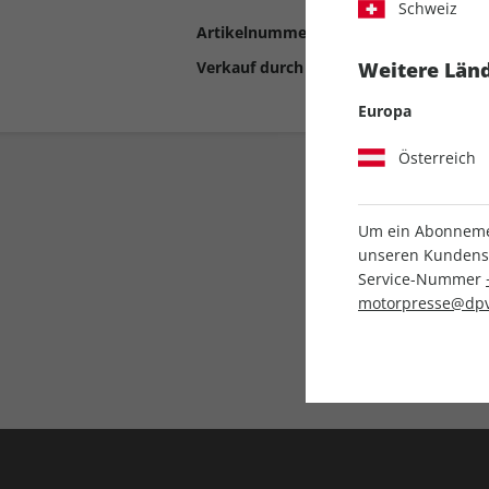
Schweiz
Artikelnummer
2190948
Verkauf durch
Motor Presse Stut
Weitere Länd
Europa
Österreich
Um ein Abonnemen
unseren Kundenser
Service-Nummer
motorpresse@dpv
Liefergarantie
Keine Ausgabe verpass