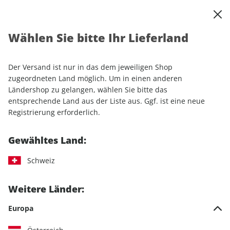
0
Warenkorb
Shop durchsuchen
MENÜ
Wählen Sie bitte Ihr Lieferland
Startseite
Einzelhefte
Automobile
Motor Klassik
Motor Klassik ePaper 09/2021
Der Versand ist nur in das dem jeweiligen Shop
zugeordneten Land möglich. Um in einen anderen
LESEPROBE
Ländershop zu gelangen, wählen Sie bitte das
entsprechende Land aus der Liste aus. Ggf. ist eine neue
Registrierung erforderlich.
Gewähltes Land:
Schweiz
Weitere Länder:
Europa