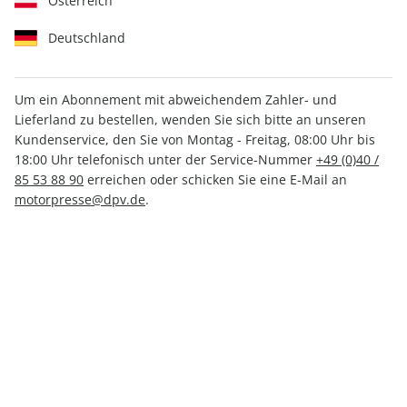
Österreich
Deutschland
Um ein Abonnement mit abweichendem Zahler- und
Lieferland zu bestellen, wenden Sie sich bitte an unseren
Motor Klassik ePaper 09/2021
Kundenservice, den Sie von Montag - Freitag, 08:00 Uhr bis
18:00 Uhr telefonisch unter der Service-Nummer
+49 (0)40 /
Direkt verfügbar
85 53 88 90
erreichen oder schicken Sie eine E-Mail an
motorpresse@dpv.de
.
CHF 4.00
inkl. MwSt.
Zur Kasse