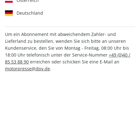
Österreich
Deutschland
Um ein Abonnement mit abweichendem Zahler- und
Lieferland zu bestellen, wenden Sie sich bitte an unseren
Motor Klassik ePaper 03/2021
Kundenservice, den Sie von Montag - Freitag, 08:00 Uhr bis
18:00 Uhr telefonisch unter der Service-Nummer
+49 (0)40 /
Direkt verfügbar
85 53 88 90
erreichen oder schicken Sie eine E-Mail an
motorpresse@dpv.de
.
CHF 4.50
inkl. MwSt.
Zur Kasse