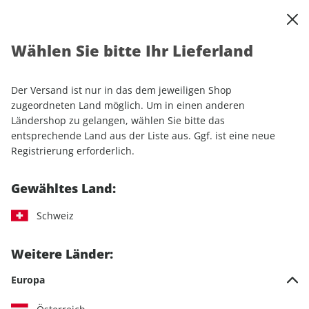
0
Warenkorb
Shop durchsuchen
MENÜ
Wählen Sie bitte Ihr Lieferland
Startseite
Einzelhefte
Automobile
Motor Klassik
Motor Klassik ePaper 03/2021
Der Versand ist nur in das dem jeweiligen Shop
zugeordneten Land möglich. Um in einen anderen
LESEPROBE
Ländershop zu gelangen, wählen Sie bitte das
entsprechende Land aus der Liste aus. Ggf. ist eine neue
Registrierung erforderlich.
Gewähltes Land:
Schweiz
Weitere Länder:
Europa