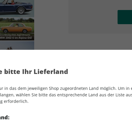
AD
AD
 bitte Ihr Lieferland
nur in das dem jeweiligen Shop zugeordneten Land möglich. Um in
angen, wählen Sie bitte das entsprechende Land aus der Liste aus.
g erforderlich.
Motor Klassik 05/2025
and: