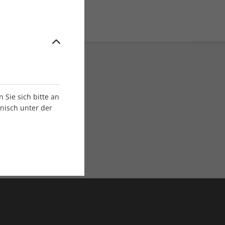
Sie sich bitte an
onisch unter der
E-Paper Ausgaben
Als App oder E-Paper
verfügbar