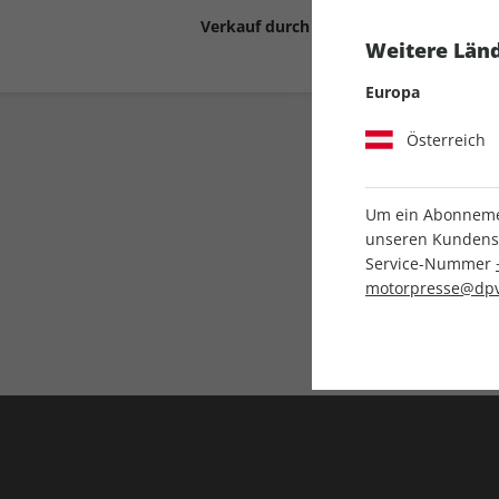
Verkauf durch
Motor Presse Stut
Weitere Länd
Europa
Österreich
Um ein Abonnemen
unseren Kundenser
Service-Nummer
Liefergarantie
motorpresse@dpv
Keine Ausgabe verpass