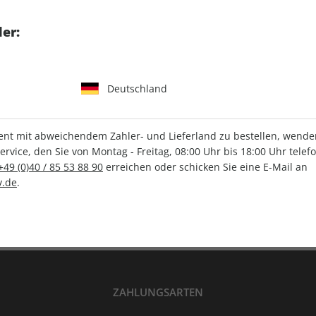
tgart GmbH & Co. KG
er:
Deutschland
IHRE ABO-VORTEILE
t mit abweichendem Zahler- und Lieferland zu bestellen, wenden 
vice, den Sie von Montag - Freitag, 08:00 Uhr bis 18:00 Uhr telef
+49 (0)40 / 85 53 88 90
erreichen oder schicken Sie eine E-Mail an
Versandkostenfrei
Wunschprämie
.de
.
en
Lieferung frei Haus
Geschenk inklusive
ZAHLUNGSARTEN