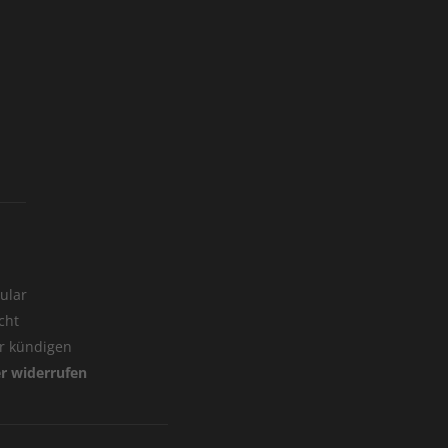
ular
cht
er kündigen
er widerrufen