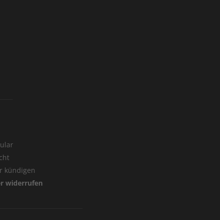
ular
cht
er kündigen
er widerrufen