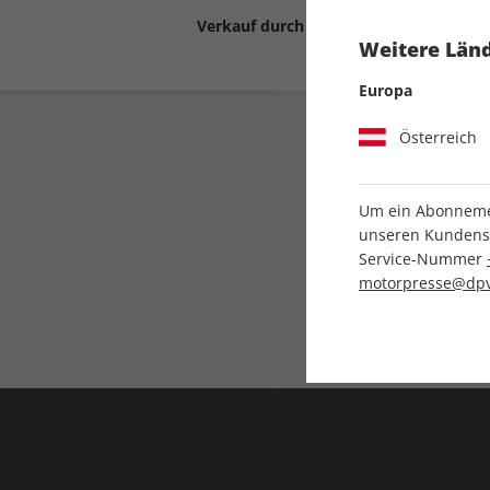
Verkauf durch
Motor Presse Stut
Weitere Länd
Europa
Österreich
Um ein Abonnemen
unseren Kundenser
Service-Nummer
Liefergarantie
motorpresse@dpv
Keine Ausgabe verpass