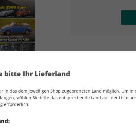
AD
AD
 bitte Ihr Lieferland
nur in das dem jeweiligen Shop zugeordneten Land möglich. Um in
angen, wählen Sie bitte das entsprechende Land aus der Liste aus.
g erforderlich.
Motor Klassik 04/2025
and: