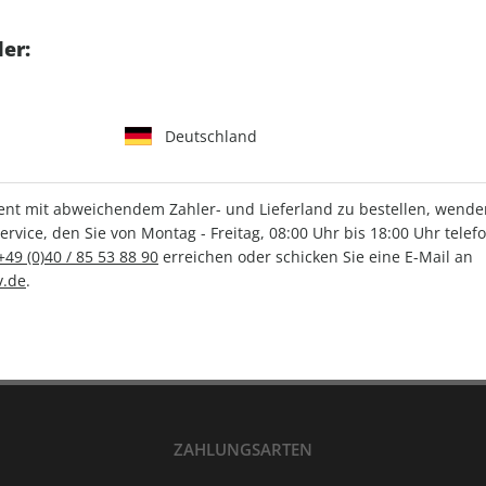
tgart GmbH & Co. KG
er:
Deutschland
IHRE ABO-VORTEILE
t mit abweichendem Zahler- und Lieferland zu bestellen, wenden 
vice, den Sie von Montag - Freitag, 08:00 Uhr bis 18:00 Uhr telef
+49 (0)40 / 85 53 88 90
erreichen oder schicken Sie eine E-Mail an
Versandkostenfrei
Wunschprämie
.de
.
en
Lieferung frei Haus
Geschenk inklusive
ZAHLUNGSARTEN