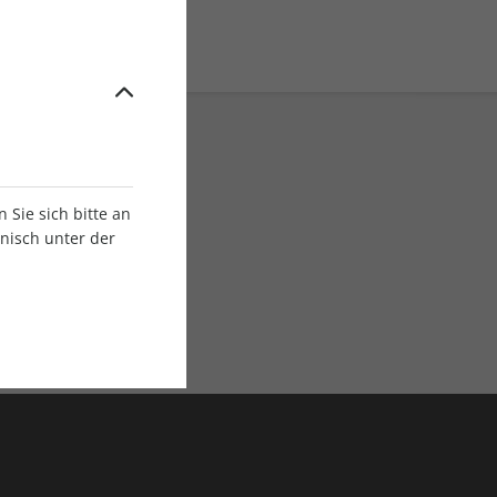
Sie sich bitte an
onisch unter der
E-Paper Ausgaben
Als App oder E-Paper
verfügbar