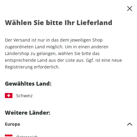
0
Warenkorb
Shop durchsuchen
MENÜ
Wählen Sie bitte Ihr Lieferland
Startseite
Einzelhefte
Automobile
AUTO Straßenverkehr
AUTO Straßenverkehr ePaper 14/2026
Der Versand ist nur in das dem jeweiligen Shop
zugeordneten Land möglich. Um in einen anderen
LESEPROBE
Ländershop zu gelangen, wählen Sie bitte das
entsprechende Land aus der Liste aus. Ggf. ist eine neue
Registrierung erforderlich.
Gewähltes Land:
Schweiz
Weitere Länder:
Europa