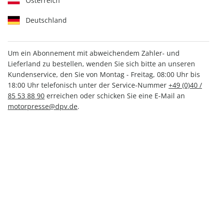
Österreich
Deutschland
Um ein Abonnement mit abweichendem Zahler- und
Lieferland zu bestellen, wenden Sie sich bitte an unseren
AUTO Straßenverkehr ePaper
Kundenservice, den Sie von Montag - Freitag, 08:00 Uhr bis
14/2026
18:00 Uhr telefonisch unter der Service-Nummer
+49 (0)40 /
85 53 88 90
erreichen oder schicken Sie eine E-Mail an
motorpresse@dpv.de
.
Direkt verfügbar
CHF 2.00
inkl. MwSt.
Zur Kasse