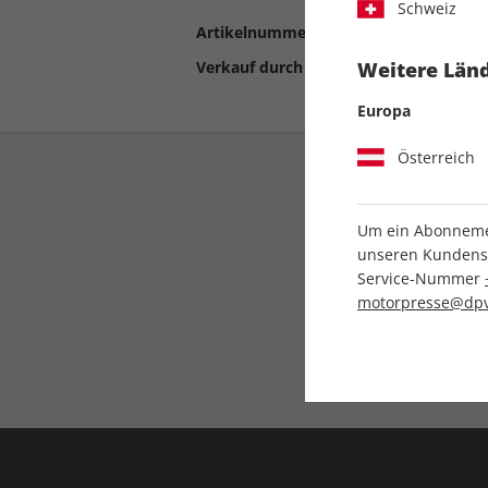
Schweiz
Artikelnummer
2199037
Verkauf durch
Motor Presse Stut
Weitere Länd
Europa
Österreich
Um ein Abonnemen
unseren Kundenser
Service-Nummer
motorpresse@dpv
Liefergarantie
Keine Ausgabe verpass