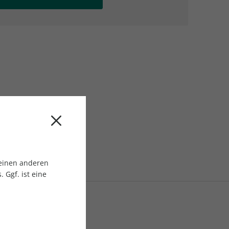
AC Reisemagazin
AC Reisemagazin
 einen anderen
 Ggf. ist eine