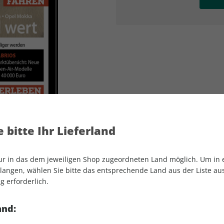
AD
AD
 bitte Ihr Lieferland
nur in das dem jeweiligen Shop zugeordneten Land möglich. Um in
angen, wählen Sie bitte das entsprechende Land aus der Liste aus.
g erforderlich.
AUTO Straßenverkehr ePaper 12/2026
and: