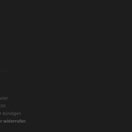
ular
cht
er kündigen
er widerrufen