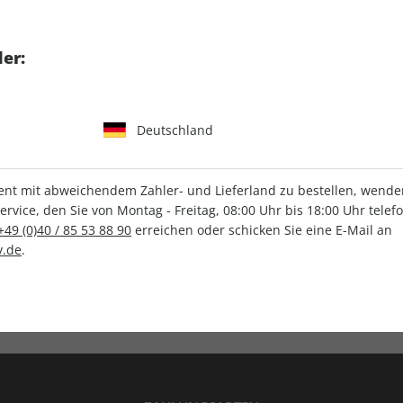
tgart GmbH & Co. KG
er:
Deutschland
IHRE ABO-VORTEILE
t mit abweichendem Zahler- und Lieferland zu bestellen, wenden 
vice, den Sie von Montag - Freitag, 08:00 Uhr bis 18:00 Uhr telef
+49 (0)40 / 85 53 88 90
erreichen oder schicken Sie eine E-Mail an
.de
.
Versandkostenfrei
Wunschprämie
en
Lieferung frei Haus
Geschenk inklusive