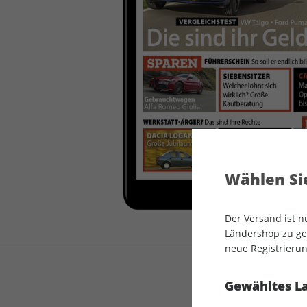
auto motor und sport
auto motor und sport
EDITION
autokauf
auto motor und sport
autokauf
Wählen Sie
Der Versand ist 
Ländershop zu gel
neue Registrierun
Gewähltes L