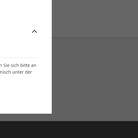
Sie sich bitte an
onisch unter der
E-Paper Ausgaben
Als App oder E-Paper
verfügbar