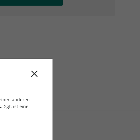
AC Reisemagazin
AC Reisemagazin
 einen anderen
 Ggf. ist eine