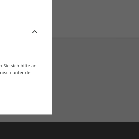
Sie sich bitte an
onisch unter der
E-Paper Ausgaben
Als App oder E-Paper
verfügbar