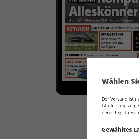
auto motor und sport
auto motor und sport
EDITION
autokauf
auto motor und sport
autokauf
Wählen Sie
Der Versand ist 
Ländershop zu gel
neue Registrierun
Gewähltes L