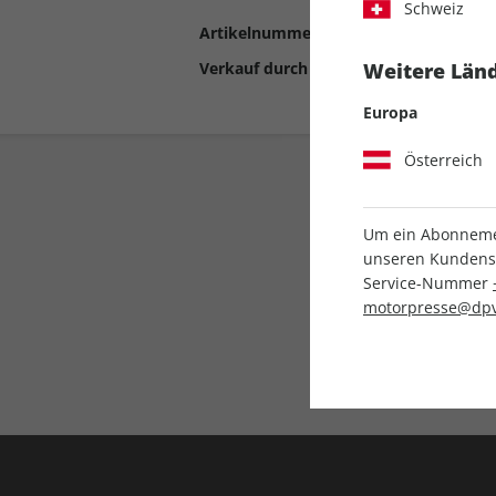
Schweiz
Artikelnummer
2194623
Verkauf durch
Motor Presse Stut
Weitere Länd
Europa
Österreich
Um ein Abonnemen
unseren Kundenser
Service-Nummer
motorpresse@dpv
Liefergarantie
Keine Ausgabe verpass