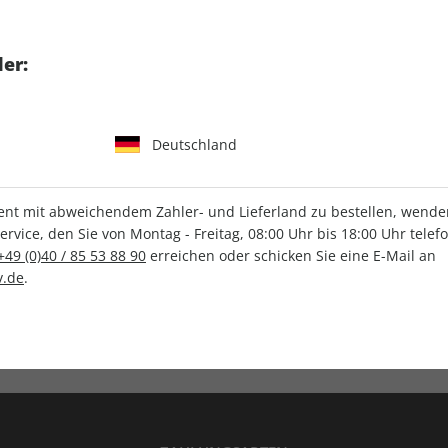
tgart GmbH & Co. KG
er:
Deutschland
IHRE ABO-VORTEILE
t mit abweichendem Zahler- und Lieferland zu bestellen, wenden 
vice, den Sie von Montag - Freitag, 08:00 Uhr bis 18:00 Uhr telef
+49 (0)40 / 85 53 88 90
erreichen oder schicken Sie eine E-Mail an
.de
.
Versandkostenfrei
Wunschprämie
en
Lieferung frei Haus
Geschenk inklusive