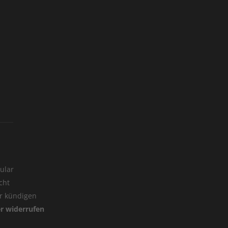
ular
cht
er kündigen
er widerrufen