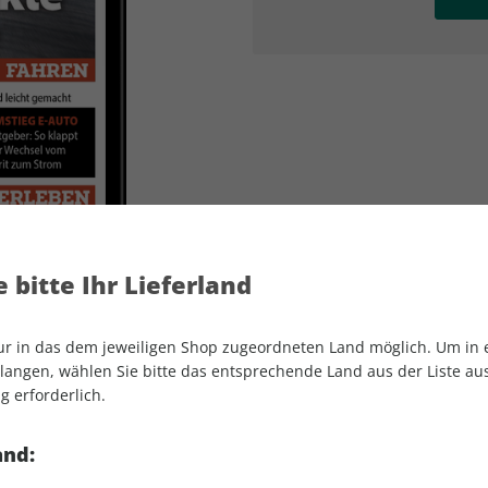
AD
AD
 bitte Ihr Lieferland
nur in das dem jeweiligen Shop zugeordneten Land möglich. Um in
angen, wählen Sie bitte das entsprechende Land aus der Liste aus.
g erforderlich.
AUTO Straßenverkehr ePaper 10/2026
and: