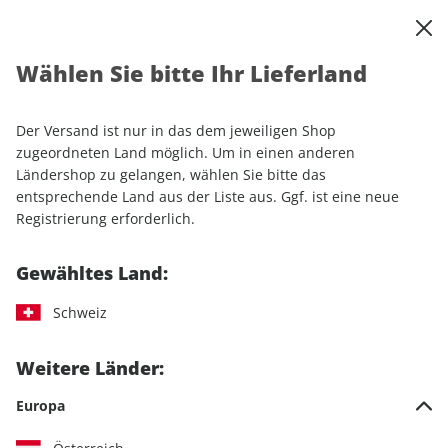
0
Warenkorb
Shop durchsuchen
MENÜ
Wählen Sie bitte Ihr Lieferland
Startseite
Einzelhefte
Automobile
AUTO Straßenverkehr ePaper 26/2022
Der Versand ist nur in das dem jeweiligen Shop
zugeordneten Land möglich. Um in einen anderen
LESEPROBE
Ländershop zu gelangen, wählen Sie bitte das
entsprechende Land aus der Liste aus. Ggf. ist eine neue
Registrierung erforderlich.
Gewähltes Land:
Schweiz
Weitere Länder:
Europa