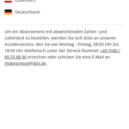
Österreich
Deutschland
Um ein Abonnement mit abweichendem Zahler- und
Lieferland zu bestellen, wenden Sie sich bitte an unseren
AUTO Straßenverkehr ePaper
Kundenservice, den Sie von Montag - Freitag, 08:00 Uhr bis
26/2022
18:00 Uhr telefonisch unter der Service-Nummer
+49 (0)40 /
85 53 88 90
erreichen oder schicken Sie eine E-Mail an
motorpresse@dpv.de
.
Direkt verfügbar
CHF 1.50
inkl. MwSt.
Zur Kasse