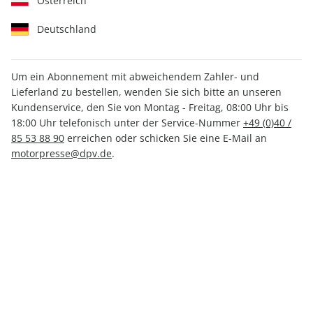
Österreich
Deutschland
Um ein Abonnement mit abweichendem Zahler- und
Lieferland zu bestellen, wenden Sie sich bitte an unseren
AUTO Straßenverkehr ePaper
Kundenservice, den Sie von Montag - Freitag, 08:00 Uhr bis
25/2023
18:00 Uhr telefonisch unter der Service-Nummer
+49 (0)40 /
85 53 88 90
erreichen oder schicken Sie eine E-Mail an
motorpresse@dpv.de
.
Direkt verfügbar
CHF 2.00
inkl. MwSt.
Zur Kasse