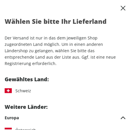
0
Warenkorb
Shop durchsuchen
MENÜ
Wählen Sie bitte Ihr Lieferland
Startseite
Einzelhefte
Automobile
AUTO Straßenverkehr ePaper 25/2023
Der Versand ist nur in das dem jeweiligen Shop
zugeordneten Land möglich. Um in einen anderen
LESEPROBE
Ländershop zu gelangen, wählen Sie bitte das
entsprechende Land aus der Liste aus. Ggf. ist eine neue
Registrierung erforderlich.
Gewähltes Land:
Schweiz
Weitere Länder:
Europa