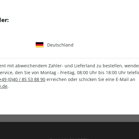
tgart GmbH & Co. KG
er:
Deutschland
IHRE ABO-VORTEILE
t mit abweichendem Zahler- und Lieferland zu bestellen, wenden 
vice, den Sie von Montag - Freitag, 08:00 Uhr bis 18:00 Uhr telef
+49 (0)40 / 85 53 88 90
erreichen oder schicken Sie eine E-Mail an
.de
.
Versandkostenfrei
Wunschprämie
en
Lieferung frei Haus
Geschenk inklusive