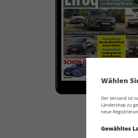
auto motor und sport
auto motor und sport
EDITION
autokauf
auto motor und sport
autokauf
Wählen Sie
Der Versand ist 
Ländershop zu gel
neue Registrierun
Gewähltes L