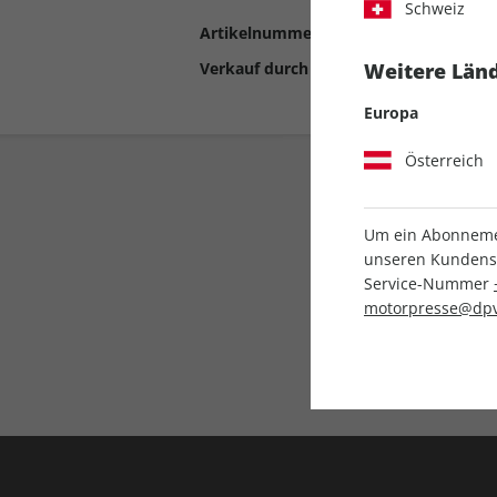
Schweiz
Artikelnummer
2190851
Verkauf durch
Motor Presse Stut
Weitere Länd
Europa
Österreich
Um ein Abonnemen
unseren Kundenser
Service-Nummer
motorpresse@dpv
Liefergarantie
Keine Ausgabe verpass