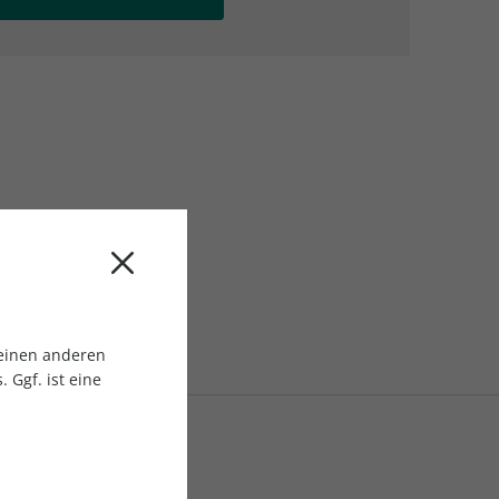
AC Reisemagazin
AC Reisemagazin
 einen anderen
 Ggf. ist eine