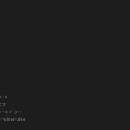
ular
cht
er kündigen
er widerrufen