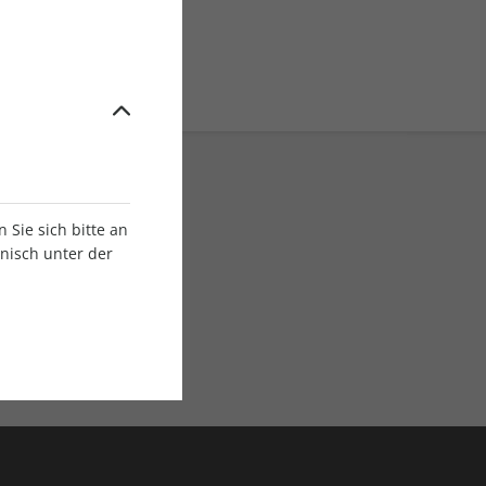
Sie sich bitte an
onisch unter der
E-Paper Ausgaben
Als App oder E-Paper
verfügbar