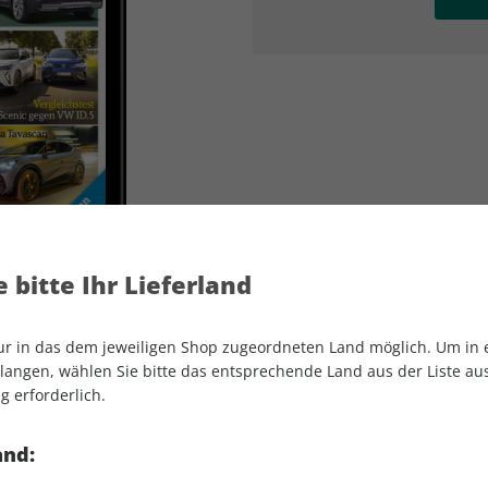
AD
AD
 bitte Ihr Lieferland
nur in das dem jeweiligen Shop zugeordneten Land möglich. Um in
angen, wählen Sie bitte das entsprechende Land aus der Liste aus.
g erforderlich.
AUTO Straßenverkehr ePaper 23/2024
and: