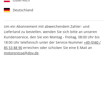
Österreich
Deutschland
Um ein Abonnement mit abweichendem Zahler- und
Lieferland zu bestellen, wenden Sie sich bitte an unseren
AUTO Straßenverkehr ePaper
Kundenservice, den Sie von Montag - Freitag, 08:00 Uhr bis
23/2021
18:00 Uhr telefonisch unter der Service-Nummer
+49 (0)40 /
85 53 88 90
erreichen oder schicken Sie eine E-Mail an
motorpresse@dpv.de
.
Direkt verfügbar
CHF 1.50
inkl. MwSt.
Zur Kasse