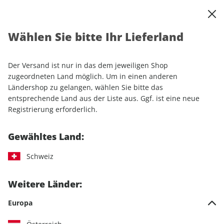
0
Warenkorb
Shop durchsuchen
MENÜ
Wählen Sie bitte Ihr Lieferland
Startseite
Einzelhefte
Automobile
AUTO Straßenverkehr ePaper 23/2021
Der Versand ist nur in das dem jeweiligen Shop
zugeordneten Land möglich. Um in einen anderen
LESEPROBE
Ländershop zu gelangen, wählen Sie bitte das
entsprechende Land aus der Liste aus. Ggf. ist eine neue
Registrierung erforderlich.
Gewähltes Land:
Schweiz
Weitere Länder:
Europa