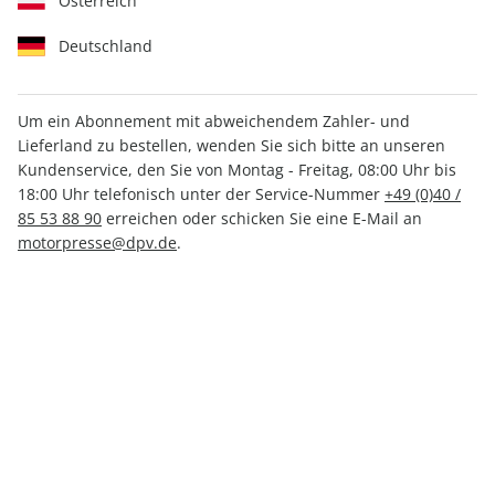
Österreich
Deutschland
Um ein Abonnement mit abweichendem Zahler- und
Lieferland zu bestellen, wenden Sie sich bitte an unseren
AUTO Straßenverkehr ePaper
Kundenservice, den Sie von Montag - Freitag, 08:00 Uhr bis
13/2025
18:00 Uhr telefonisch unter der Service-Nummer
+49 (0)40 /
85 53 88 90
erreichen oder schicken Sie eine E-Mail an
motorpresse@dpv.de
.
Direkt verfügbar
CHF 2.00
inkl. MwSt.
Zur Kasse