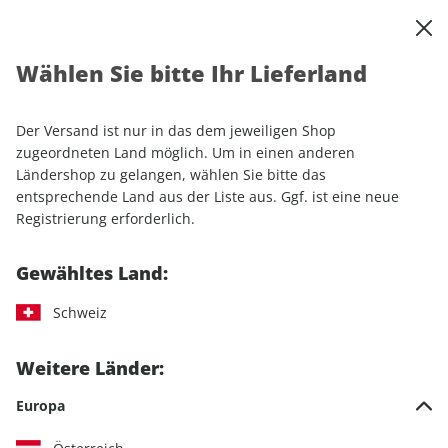
0
Warenkorb
Shop durchsuchen
MENÜ
Wählen Sie bitte Ihr Lieferland
Startseite
Einzelhefte
Automobile
AUTO Straßenverkehr ePaper 13/2025
Der Versand ist nur in das dem jeweiligen Shop
zugeordneten Land möglich. Um in einen anderen
LESEPROBE
Ländershop zu gelangen, wählen Sie bitte das
entsprechende Land aus der Liste aus. Ggf. ist eine neue
Registrierung erforderlich.
Gewähltes Land:
Schweiz
Weitere Länder:
Europa